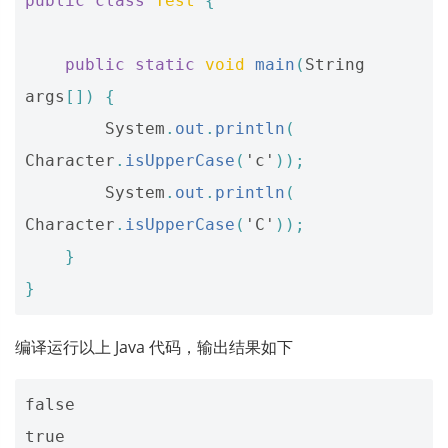
public
class
Test
{
public
static
void
main
(
String
args
[])
{
System
.
out
.
println
(
Character
.
isUpperCase
(
'c'
));
System
.
out
.
println
(
Character
.
isUpperCase
(
'C'
));
}
}
编译运行以上 Java 代码，输出结果如下
false
