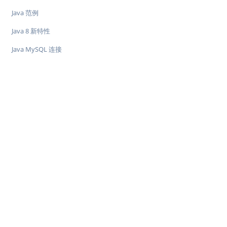
Java 范例
Java 8 新特性
Java MySQL 连接
♥
简单教程，简单编程 - IT 入门首选站
Copyright © 2013-2022 简单教程 twle.cn All Rights Reserved.