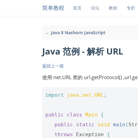
简单教程
首页
论坛
教程
专栏
← Java 8 Nashorn JavaScript
Java 范例 - 解析 URL
返回上一级
使用 net.URL 类的 url.getProtocol() ,ur
import
java.net.URL
;
public
class
Main
{
public
static
void
main
(
Str
throws
Exception
{