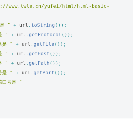
://www.twle.cn/yufei/html/html-basic-
 是 "
+
url
.
toString
());
是 "
+
url
.
getProtocol
());
名是 "
+
url
.
getFile
());
是 "
+
url
.
getHost
());
是 "
+
url
.
getPath
());
号是 "
+
url
.
getPort
());
端口号是 "