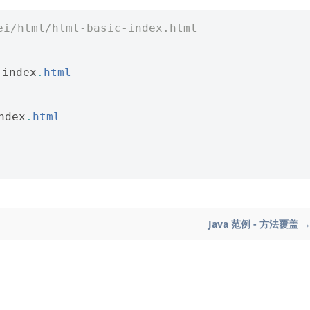
ei/html/html-basic-index.html
-
index
.
html
ndex
.
html
Java 范例 - 方法覆盖 