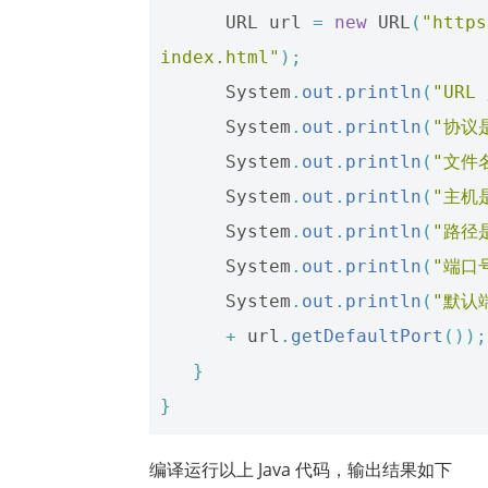
URL
url
=
new
URL
(
"https
index.html"
);
System
.
out
.
println
(
"URL
System
.
out
.
println
(
"协议
System
.
out
.
println
(
"文件
System
.
out
.
println
(
"主机
System
.
out
.
println
(
"路径
System
.
out
.
println
(
"端口
System
.
out
.
println
(
"默认
+
url
.
getDefaultPort
());
}
}
编译运行以上 Java 代码，输出结果如下