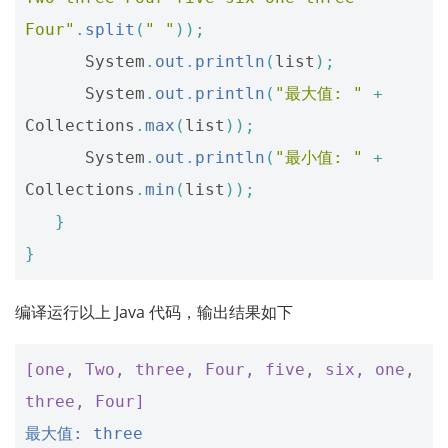
Four"
.
split
(
" "
));
System
.
out
.
println
(
list
);
System
.
out
.
println
(
"最大值: "
+
Collections
.
max
(
list
));
System
.
out
.
println
(
"最小值: "
+
Collections
.
min
(
list
));
}
}
编译运行以上 Java 代码，输出结果如下
[one, Two, three, Four, five, six, one, 
three, Four]
最大值: three