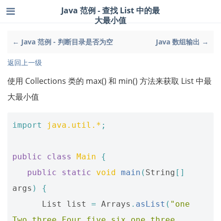
Java 范例 - 查找 List 中的最
大最小值
← Java 范例 - 判断目录是否为空
Java 数组输出 →
返回上一级
使用 Collections 类的 max() 和 min() 方法来获取 List 中最
大最小值
import
java.util.*
;
public
class
Main
{
public
static
void
main
(
String
[]
args
)
{
List
list
=
Arrays
.
asList
(
"one 
Two three Four five six one three 