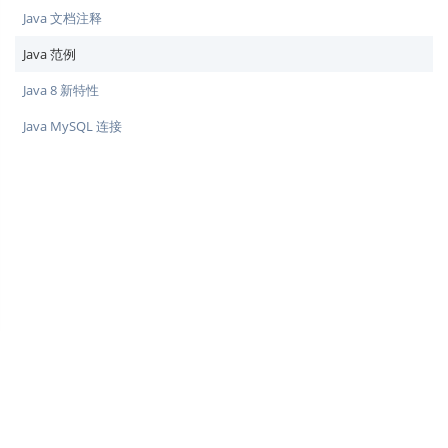
Java 文档注释
Java 范例
Java 8 新特性
Java MySQL 连接
♥
简单教程，简单编程 - IT 入门首选站