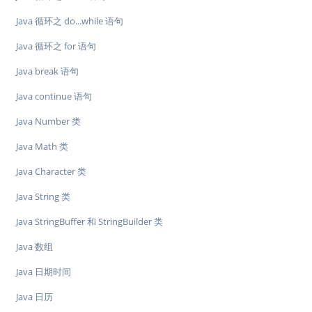
Java 循环之 do...while 语句
Java 循环之 for 语句
Java break 语句
Java continue 语句
Java Number 类
Java Math 类
Java Character 类
Java String 类
Java StringBuffer 和 StringBuilder 类
Java 数组
Java 日期时间
Java 日历