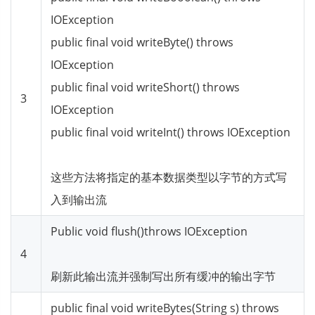
IOException
public final void writeByte() throws
IOException
public final void writeShort() throws
3
IOException
public final void writeInt() throws IOException
这些方法将指定的基本数据类型以字节的方式写
入到输出流
Public void flush()throws IOException
4
刷新此输出流并强制写出所有缓冲的输出字节
public final void writeBytes(String s) throws