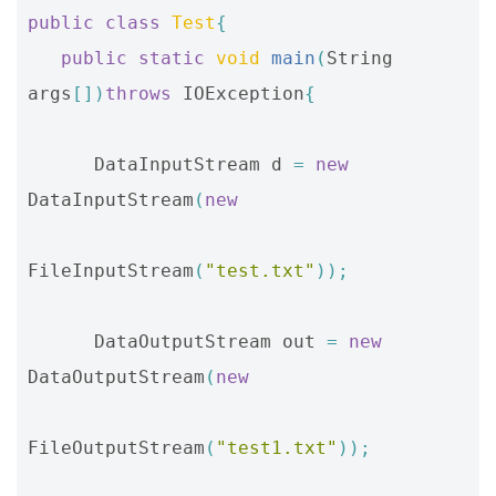
public
class
Test
{
public
static
void
main
(
String
args
[])
throws
IOException
{
DataInputStream
d
=
new
DataInputStream
(
new
FileInputStream
(
"test.txt"
));
DataOutputStream
out
=
new
DataOutputStream
(
new
FileOutputStream
(
"test1.txt"
));