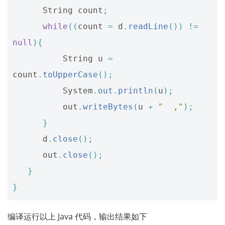
String
count
;
while
((
count
=
d
.
readLine
())
!=
null
){
String
u
=
count
.
toUpperCase
();
System
.
out
.
println
(
u
);
out
.
writeBytes
(
u
+
"  ,"
);
}
d
.
close
();
out
.
close
();
}
}
编译运行以上 Java 代码，输出结果如下