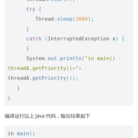
try
{
Thread
.
sleep
(
3000
);
}
catch
(
InterruptedException
x
)
{
}
System
.
out
.
println
(
"in main() - 
threadA.getPriority()="
+
threadA
.
getPriority
());
}
}
编译运行以上 Java 代码，输出结果如下
in
main
()
-