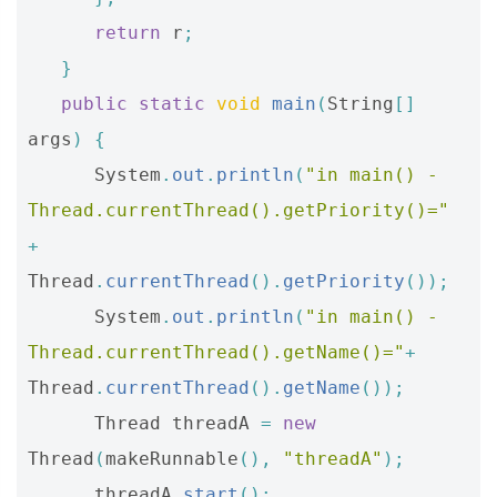
return
r
;
}
public
static
void
main
(
String
[]
args
)
{
System
.
out
.
println
(
"in main() - 
Thread.currentThread().getPriority()="
+
Thread
.
currentThread
().
getPriority
());
System
.
out
.
println
(
"in main() - 
Thread.currentThread().getName()="
+
Thread
.
currentThread
().
getName
());
Thread
threadA
=
new
Thread
(
makeRunnable
(),
"threadA"
);
threadA
.
start
();