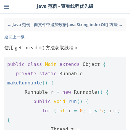
Java 范例 - 查看线程优先级
← Java 范例 - 向文件中追加数据
Java String indexOf() 方法 →
返回上一级
使用 getThreadId() 方法获取线程 id
public
class
Main
extends
Object
{
private
static
Runnable
makeRunnable
()
{
Runnable
r
=
new
Runnable
()
{
public
void
run
()
{
for
(
int
i
=
0
;
i
<
5
;
i
++)
{
Thread
t
=