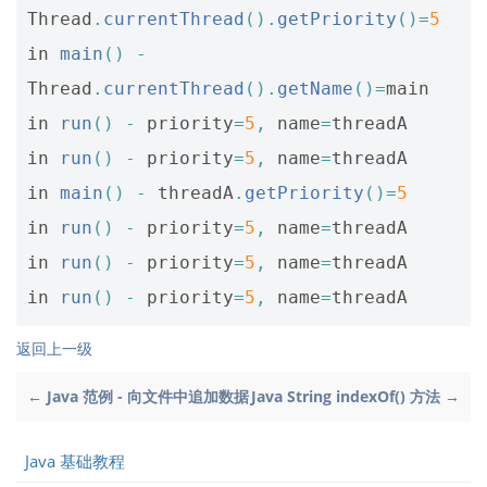
Thread
.
currentThread
().
getPriority
()=
5
in
main
()
-
Thread
.
currentThread
().
getName
()=
main
in
run
()
-
priority
=
5
,
name
=
threadA
in
run
()
-
priority
=
5
,
name
=
threadA
in
main
()
-
threadA
.
getPriority
()=
5
in
run
()
-
priority
=
5
,
name
=
threadA
in
run
()
-
priority
=
5
,
name
=
threadA
in
run
()
-
priority
=
5
,
name
=
threadA
返回上一级
← Java 范例 - 向文件中追加数据
Java String indexOf() 方法 →
Java 基础教程