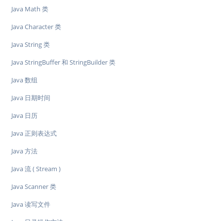
Java Math 类
Java Character 类
Java String 类
Java StringBuffer 和 StringBuilder 类
Java 数组
Java 日期时间
Java 日历
Java 正则表达式
Java 方法
Java 流 ( Stream )
Java Scanner 类
Java 读写文件