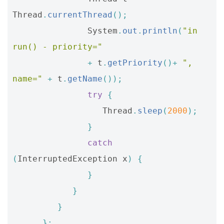
Thread
.
currentThread
();
System
.
out
.
println
(
"in 
run() - priority="
+
t
.
getPriority
()+
", 
name="
+
t
.
getName
());
try
{
Thread
.
sleep
(
2000
);
}
catch
(
InterruptedException
x
)
{
}
}
}
};