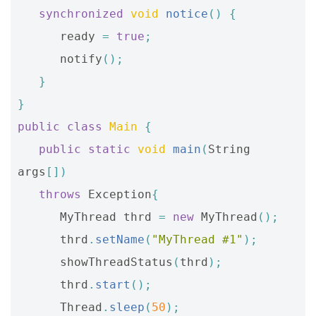
synchronized
void
notice
()
{
ready
=
true
;
notify
();
}
}
public
class
Main
{
public
static
void
main
(
String
args
[])
throws
Exception
{
MyThread
thrd
=
new
MyThread
();
thrd
.
setName
(
"MyThread #1"
);
showThreadStatus
(
thrd
);
thrd
.
start
();
Thread
.
sleep
(
50
);