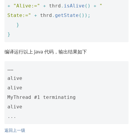
+
"Alive:="
+
thrd
.
isAlive
()
+
" 
State:="
+
thrd
.
getState
());
}
}
编译运行以上 Java 代码，输出结果如下
……

alive

alive

MyThread #1 terminating

alive

返回上一级