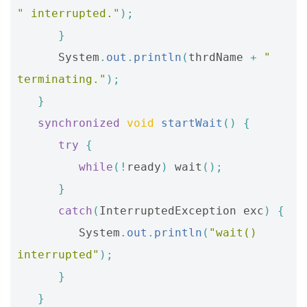
" interrupted."
);
}
System
.
out
.
println
(
thrdName
+
" 
terminating."
);
}
synchronized
void
startWait
()
{
try
{
while
(!
ready
)
wait
();
}
catch
(
InterruptedException
exc
)
{
System
.
out
.
println
(
"wait() 
interrupted"
);
}
}