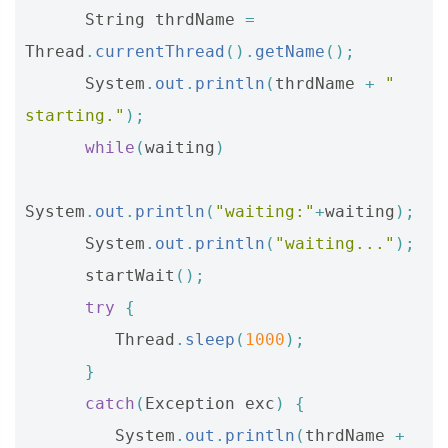
String
thrdName
=
Thread
.
currentThread
().
getName
();
System
.
out
.
println
(
thrdName
+
" 
starting."
);
while
(
waiting
)
System
.
out
.
println
(
"waiting:"
+
waiting
);
System
.
out
.
println
(
"waiting..."
);
startWait
();
try
{
Thread
.
sleep
(
1000
);
}
catch
(
Exception
exc
)
{
System
.
out
.
println
(
thrdName
+