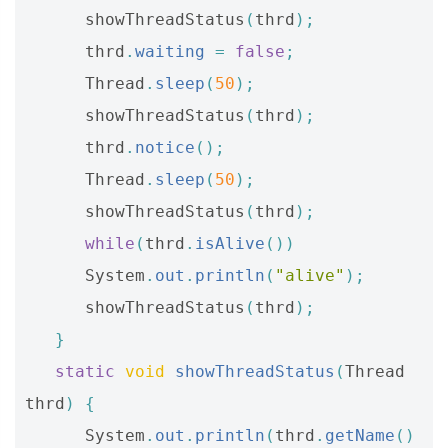
showThreadStatus
(
thrd
);
thrd
.
waiting
=
false
;
Thread
.
sleep
(
50
);
showThreadStatus
(
thrd
);
thrd
.
notice
();
Thread
.
sleep
(
50
);
showThreadStatus
(
thrd
);
while
(
thrd
.
isAlive
())
System
.
out
.
println
(
"alive"
);
showThreadStatus
(
thrd
);
}
static
void
showThreadStatus
(
Thread
thrd
)
{
System
.
out
.
println
(
thrd
.
getName
()