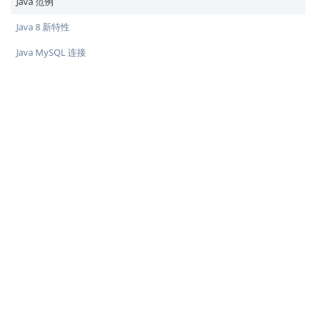
Java 范例
Java 8 新特性
Java MySQL 连接
♥
简单教程，简单编程 - IT 入门首选站
Copyright © 2013-2022 简单教程 twle.cn All Rights Reserved.