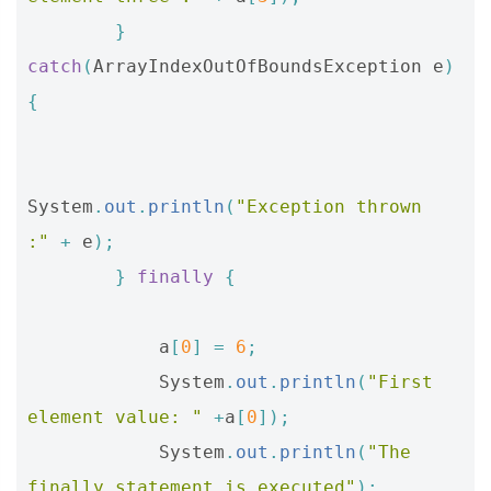
}
catch
(
ArrayIndexOutOfBoundsException
e
)
{
System
.
out
.
println
(
"Exception thrown  
:"
+
e
);
}
finally
{
a
[
0
]
=
6
;
System
.
out
.
println
(
"First 
element value: "
+
a
[
0
]);
System
.
out
.
println
(
"The 
finally statement is executed"
);