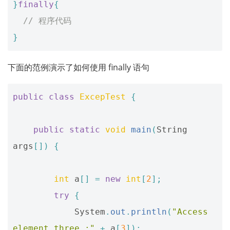
}
finally
{
// 程序代码
}
下面的范例演示了如何使用 finally 语句
public
class
ExcepTest
{
public
static
void
main
(
String
args
[])
{
int
a
[]
=
new
int
[
2
];
try
{
System
.
out
.
println
(
"Access 
element three :"
+
a
[
3
]);