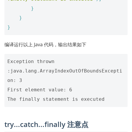
}
}
}
编译运行以上 Java 代码，输出结果如下
Exception thrown  
:java.lang.ArrayIndexOutOfBoundsExcepti
on: 3

First element value: 6

try...catch...finally 注意点