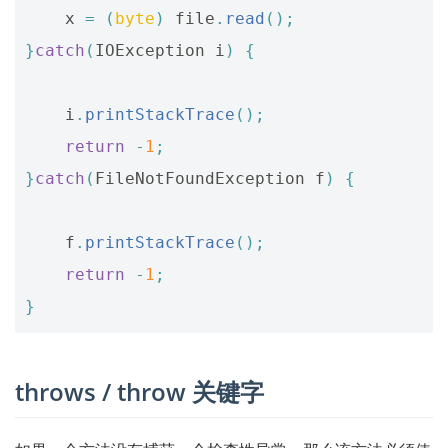
x
=
(
byte
)
file
.
read
();
}
catch
(
IOException
i
)
{
i
.
printStackTrace
();
return
-
1
;
}
catch
(
FileNotFoundException
f
)
{
f
.
printStackTrace
();
return
-
1
;
}
throws / throw 关键字