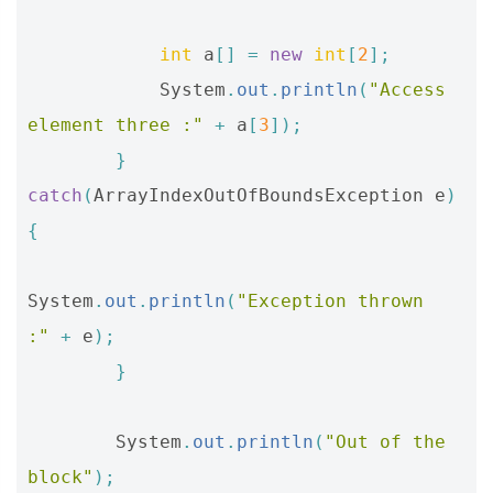
int
a
[]
=
new
int
[
2
];
System
.
out
.
println
(
"Access 
element three :"
+
a
[
3
]);
}
catch
(
ArrayIndexOutOfBoundsException
e
)
{
System
.
out
.
println
(
"Exception thrown  
:"
+
e
);
}
System
.
out
.
println
(
"Out of the 
block"
);