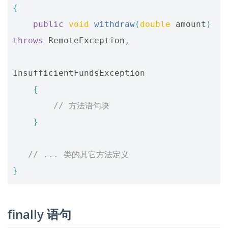
{
public
void
withdraw
(
double
amount
)
throws
RemoteException
,
InsufficientFundsException
{
// 方法语句块
}
// ... 类的其它方法定义
}
finally 语句