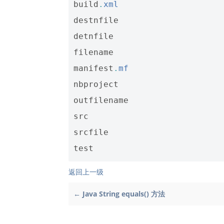
build
.
xml
destnfile
detnfile
filename
manifest
.
mf
nbproject
outfilename
src
srcfile
test
返回上一级
← Java String equals() 方法