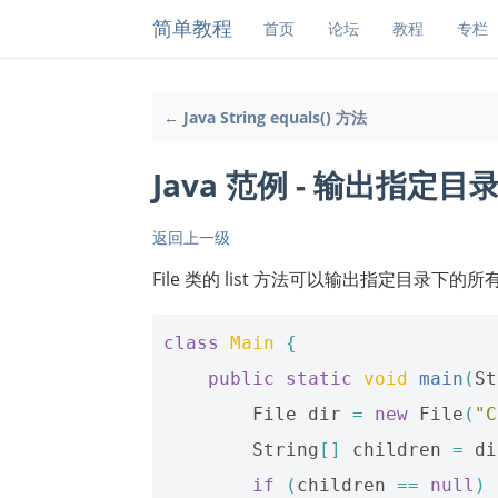
简单教程
首页
论坛
教程
专栏
← Java String equals() 方法
Java 范例 - 输出指定
返回上一级
File 类的 list 方法可以输出指定目录下的
class
Main
{
public
static
void
main
(
St
File
dir
=
new
File
(
"C
String
[]
children
=
di
if
(
children
==
null
)