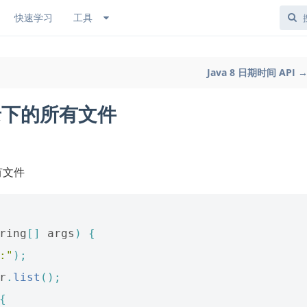
快速学习
工具
Java 8 日期时间 API 
目录下的所有文件
所有文件
ring
[]
args
)
{
:"
);
r
.
list
();
{