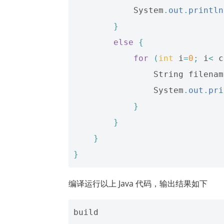
System
.
out
.
println
}
else
{
for
(
int
i
=
0
;
i
<
c
String
filenam
System
.
out
.
pri
}
}
}
}
编译运行以上 Java 代码，输出结果如下
build