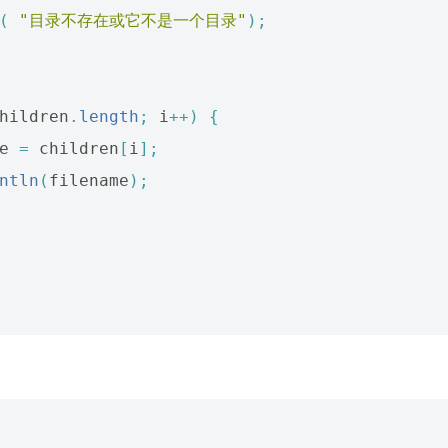
(
"目录不存在或它不是一个目录"
);
hildren
.
length
;
i
++)
{
e
=
children
[
i
];
ntln
(
filename
);