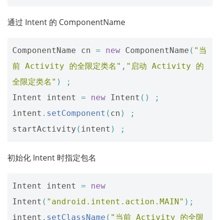
通过 Intent 的 ComponentName
ComponentName
cn
=
new
ComponentName
(
"当
前 Activity 的全限定类名"
,
"启动 Activity 的
全限定类名"
)
;
Intent
intent
=
new
Intent
()
;
intent
.
setComponent
(
cn
)
;
startActivity
(
intent
)
;
初始化 Intent 时指定包名
Intent
intent
=
new
Intent
(
"android.intent.action.MAIN"
);
intent
.
setClassName
(
"当前 Activity 的全限