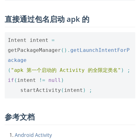
直接通过包名启动 apk 的
Intent
intent
=
getPackageManager
().
getLaunchIntentForP
ackage
(
"apk 第一个启动的 Activity 的全限定类名"
)
;
if
(
intent
!=
null
)
startActivity
(
intent
)
;
参考文档
Android Activity