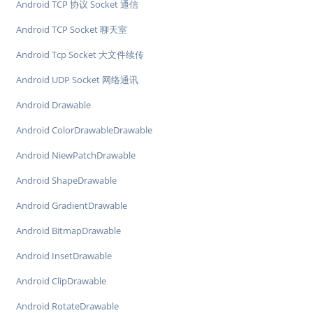
Android TCP 协议 Socket 通信
Android TCP Socket 聊天室
Android Tcp Socket 大文件续传
Android UDP Socket 网络通讯
Android Drawable
Android ColorDrawableDrawable
Android NiewPatchDrawable
Android ShapeDrawable
Android GradientDrawable
Android BitmapDrawable
Android InsetDrawable
Android ClipDrawable
Android RotateDrawable