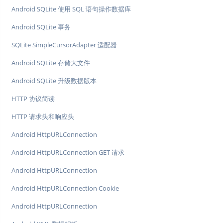
Android SQLite 使用 SQL 语句操作数据库
Android SQLite 事务
SQLite SimpleCursorAdapter 适配器
Android SQLite 存储大文件
Android SQLite 升级数据版本
HTTP 协议简读
HTTP 请求头和响应头
Android HttpURLConnection
Android HttpURLConnection GET 请求
Android HttpURLConnection
Android HttpURLConnection Cookie
Android HttpURLConnection