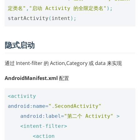
定类名"
,
"启动 Activity 的全限定类名"
);
startActivity
(
intent
);
隐式启动
通过 Intent-filter 的 Action,Category 或 data 来实现
AndroidManifest.xml
配置
<activity
android:name=
".SecondActivity"
android:label=
"第二个 Activity"
>
<intent-filter>
<action