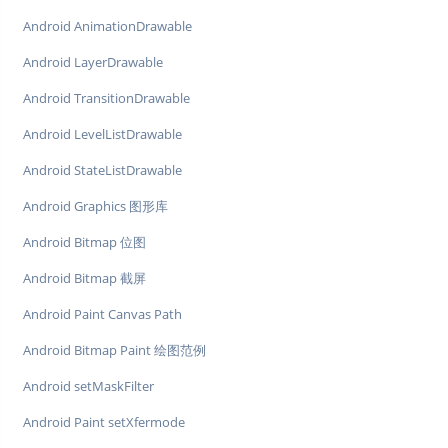
Android AnimationDrawable
Android LayerDrawable
Android TransitionDrawable
Android LevelListDrawable
Android StateListDrawable
Android Graphics 图形库
Android Bitmap 位图
Android Bitmap 截屏
Android Paint Canvas Path
Android Bitmap Paint 绘图范例
Android setMaskFilter
Android Paint setXfermode