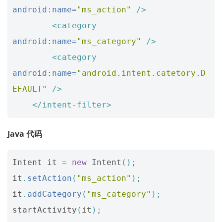
android:name=
"ms_action"
/>
<category
android:name=
"ms_category"
/>
<category
android:name=
"android.intent.catetory.D
EFAULT"
/>
</intent-filter>
Java 代码
Intent
it
=
new
Intent
();
it
.
setAction
(
"ms_action"
);
it
.
addCategory
(
"ms_category"
);
startActivity
(
it
);