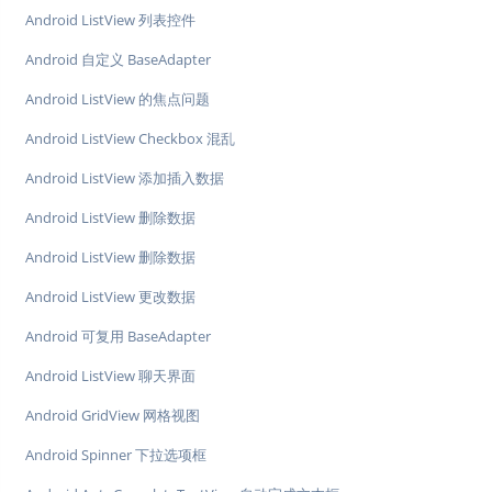
Android ListView 列表控件
Android 自定义 BaseAdapter
Android ListView 的焦点问题
Android ListView Checkbox 混乱
Android ListView 添加插入数据
Android ListView 删除数据
Android ListView 删除数据
Android ListView 更改数据
Android 可复用 BaseAdapter
Android ListView 聊天界面
Android GridView 网格视图
Android Spinner 下拉选项框