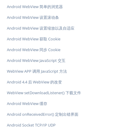
Android WebView 简单的浏览器
Android WebView 设置滚动条
Android WebView 设置缩放以及自适应
Android WebView 获取 Cookie
Android WebView 同步 Cookie
Android WebView JavaScript 交互
WebView APP 调用 JavaScript 方法
Android 4.4 后 WebView 的改变
WebView setDownloadListener() 下载文件
Android WebView 缓存
Android onReceivedError() 定制出错界面
Android Socket TCP/IP UDP