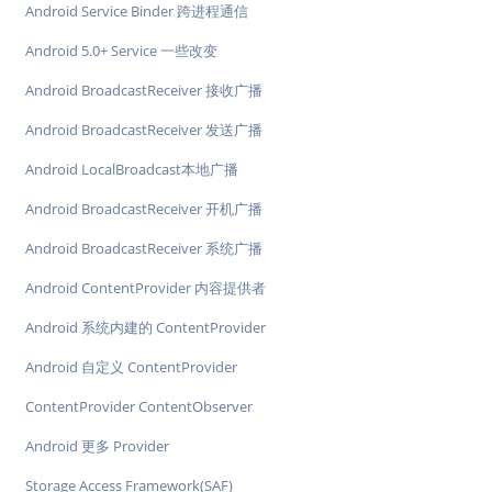
Android Service Binder 跨进程通信
Android 5.0+ Service 一些改变
Android BroadcastReceiver 接收广播
Android BroadcastReceiver 发送广播
Android LocalBroadcast本地广播
Android BroadcastReceiver 开机广播
Android BroadcastReceiver 系统广播
Android ContentProvider 内容提供者
Android 系统内建的 ContentProvider
Android 自定义 ContentProvider
ContentProvider ContentObserver
Android 更多 Provider
Storage Access Framework(SAF)