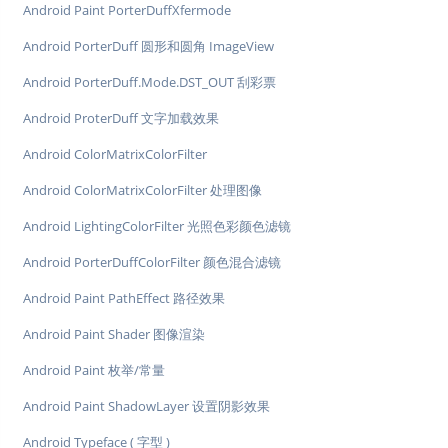
Android Paint PorterDuffXfermode
Android PorterDuff 圆形和圆角 ImageView
Android PorterDuff.Mode.DST_OUT 刮彩票
Android ProterDuff 文字加载效果
Android ColorMatrixColorFilter
Android ColorMatrixColorFilter 处理图像
Android LightingColorFilter 光照色彩颜色滤镜
Android PorterDuffColorFilter 颜色混合滤镜
Android Paint PathEffect 路径效果
Android Paint Shader 图像渲染
Android Paint 枚举/常量
Android Paint ShadowLayer 设置阴影效果
Android Typeface ( 字型 )