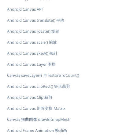
Android Canvas API
Android Canvas translate() 平移
Android Canvas rotate() 旋转
Android Canvas scale() 缩放
Android Canvas skew() 倾斜
Android Canvas Layer 图层
Canvas saveLayer() 与 restoreToCount()
Android Canvas clipRect() 矩形裁剪
Android Canvas Clip 裁剪
Android Canvas 矩阵变换 Matrix
Canvas 扭曲图像 drawBitmapMesh
Android Frame Animation 帧动画