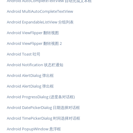
Android AutoCompleteTextView 自动完成文本框
Android MultiAutoCompleteTextView
Android ExpandableListView 分组列表
Android ViewFlipper 翻转视图
Android ViewFlipper 翻转视图 2
Android Toast 吐司
Android Notification 状态栏通知
Android AlertDialog 弹出框
Android AlertDialog 弹出框
Android ProgressDialog (进度条对话框)
Android DatePickerDialog 日期选择对话框
Android TimePickerDialog 时间选择对话框
Android PopupWindow 悬浮框