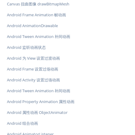
Canvas 扭曲图像 drawBitmapMesh
Android Frame Animation 帧动画
Android AnimationDrawable
Android Tween Animation 补间动画
Android 监听动画状态
Android 为 View 设置过渡动画
Android Frame 设置过场动画
Android Activity 设置过场动画
Android Tween Animation 补间动画
Android Property Animation 属性动画
Android 属性动画 ObjectAnimator
Android 组合动画
Android AnimatorListener