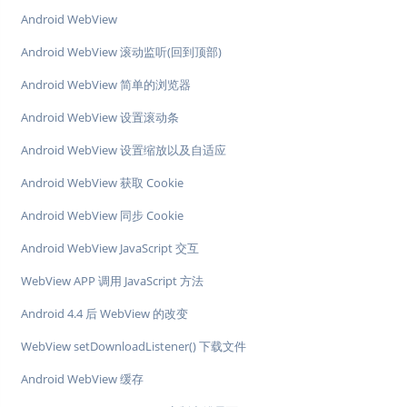
Android WebView
Android WebView 滚动监听(回到顶部)
Android WebView 简单的浏览器
Android WebView 设置滚动条
Android WebView 设置缩放以及自适应
Android WebView 获取 Cookie
Android WebView 同步 Cookie
Android WebView JavaScript 交互
WebView APP 调用 JavaScript 方法
Android 4.4 后 WebView 的改变
WebView setDownloadListener() 下载文件
Android WebView 缓存