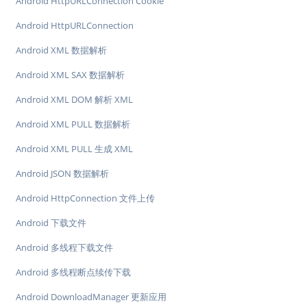
Android HttpURLConnection Cookie
Android HttpURLConnection
Android XML 数据解析
Android XML SAX 数据解析
Android XML DOM 解析 XML
Android XML PULL 数据解析
Android XML PULL 生成 XML
Android JSON 数据解析
Android HttpConnection 文件上传
Android 下载文件
Android 多线程下载文件
Android 多线程断点续传下载
Android DownloadManager 更新应用