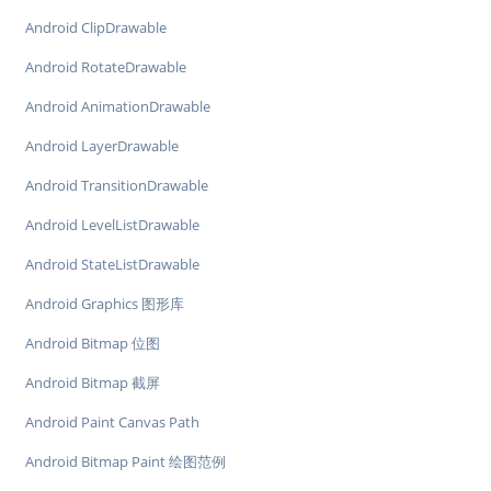
Android ClipDrawable
Android RotateDrawable
Android AnimationDrawable
Android LayerDrawable
Android TransitionDrawable
Android LevelListDrawable
Android StateListDrawable
Android Graphics 图形库
Android Bitmap 位图
Android Bitmap 截屏
Android Paint Canvas Path
Android Bitmap Paint 绘图范例