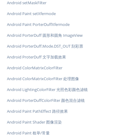
Android setMaskFilter
Android Paint setXfermode
Android Paint PorterDuffXfermode
Android PorterDuff 圆形和圆角 ImageView
Android PorterDuff.Mode.DST_OUT 刮彩票
Android ProterDuff 文字加载效果
Android ColorMatrixColorFilter
Android ColorMatrixColorFilter 处理图像
Android LightingColorFilter 光照色彩颜色滤镜
Android PorterDuffColorFilter 颜色混合滤镜
Android Paint PathEffect 路径效果
Android Paint Shader 图像渲染
Android Paint 枚举/常量