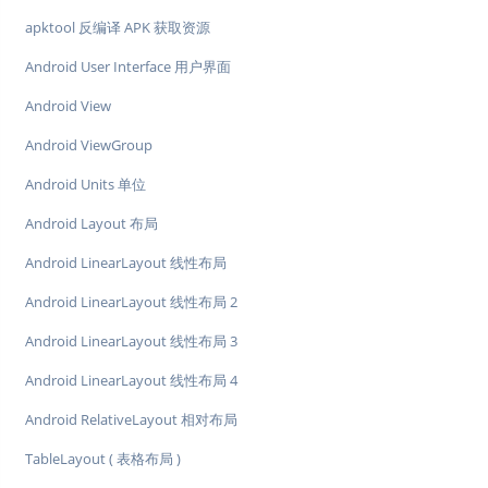
apktool 反编译 APK 获取资源
Android User Interface 用户界面
Android View
Android ViewGroup
Android Units 单位
Android Layout 布局
Android LinearLayout 线性布局
Android LinearLayout 线性布局 2
Android LinearLayout 线性布局 3
Android LinearLayout 线性布局 4
Android RelativeLayout 相对布局
TableLayout ( 表格布局 )