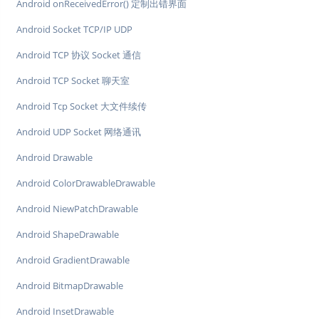
Android onReceivedError() 定制出错界面
Android Socket TCP/IP UDP
Android TCP 协议 Socket 通信
Android TCP Socket 聊天室
Android Tcp Socket 大文件续传
Android UDP Socket 网络通讯
Android Drawable
Android ColorDrawableDrawable
Android NiewPatchDrawable
Android ShapeDrawable
Android GradientDrawable
Android BitmapDrawable
Android InsetDrawable