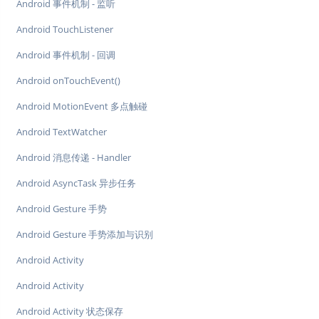
Android 事件机制 - 监听
Android TouchListener
Android 事件机制 - 回调
Android onTouchEvent()
Android MotionEvent 多点触碰
Android TextWatcher
Android 消息传递 - Handler
Android AsyncTask 异步任务
Android Gesture 手势
Android Gesture 手势添加与识别
Android Activity
Android Activity
Android Activity 状态保存