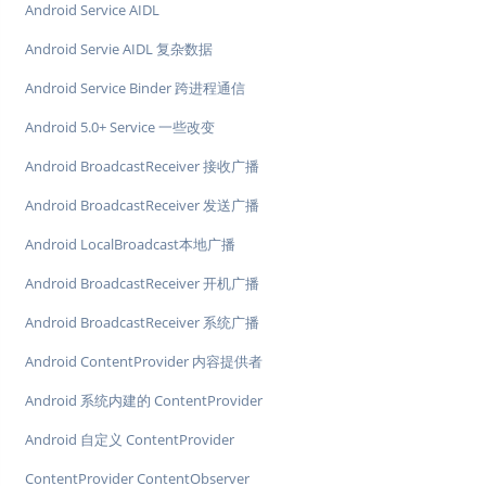
Android Service AIDL
Android Servie AIDL 复杂数据
Android Service Binder 跨进程通信
Android 5.0+ Service 一些改变
Android BroadcastReceiver 接收广播
Android BroadcastReceiver 发送广播
Android LocalBroadcast本地广播
Android BroadcastReceiver 开机广播
Android BroadcastReceiver 系统广播
Android ContentProvider 内容提供者
Android 系统内建的 ContentProvider
Android 自定义 ContentProvider
ContentProvider ContentObserver