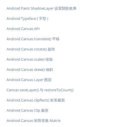
Android Paint ShadowLayer 设置阴影效果
Android Typeface ( 字型 )
Android Canvas API
Android Canvas translate() 平移
Android Canvas rotate() 旋转
Android Canvas scale() 缩放
Android Canvas skew() 倾斜
Android Canvas Layer 图层
Canvas saveLayer() 与 restoreToCount()
Android Canvas clipRect() 矩形裁剪
Android Canvas Clip 裁剪
Android Canvas 矩阵变换 Matrix