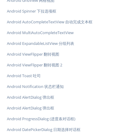
Android GridView 网格视图
Android Spinner 下拉选项框
Android AutoCompleteTextView 自动完成文本框
Android MultiAutoCompleteTextView
Android ExpandableListView 分组列表
Android ViewFlipper 翻转视图
Android ViewFlipper 翻转视图 2
Android Toast 吐司
Android Notification 状态栏通知
Android AlertDialog 弹出框
Android AlertDialog 弹出框
Android ProgressDialog (进度条对话框)
Android DatePickerDialog 日期选择对话框