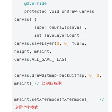
@Override
protected
void
onDraw
(
Canvas
canvas
)
{
super
.
onDraw
(
canvas
);
int
saveLayerCount
=
canvas
.
saveLayer
(
0
,
0
,
mCurW
,
height
,
mPaint
,
Canvas
.
ALL_SAVE_FLAG
);
canvas
.
drawBitmap
(
backBitmap
,
0
,
0
,
mPaint
);
//
绘制目标图
mPaint
.
setXfermode
(
mXfermode
);
//
设置混排模式