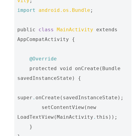
vity
;
import
android.os.Bundle
;
public
class
MainActivity
extends
AppCompatActivity
{
@Override
protected
void
onCreate
(
Bundle
savedInstanceState
)
{
super
.
onCreate
(
savedInstanceState
);
setContentView
(
new
LoadTextView
(
MainActivity
.
this
));
}