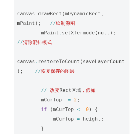
canvas
.
drawRect
(
mDynamicRect
,
mPaint
);
//
绘制源图
mPaint
.
setXfermode
(
null
);
//
清除混排模式
canvas
.
restoreToCount
(
saveLayerCount
);
//
恢复保存的图层
//
改变
Rect区域
，假如
mCurTop
-=
2
;
if
(
mCurTop
<=
0
)
{
mCurTop
=
height
;
}