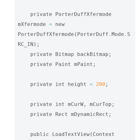
private
PorterDuffXfermode
mXfermode
=
new
PorterDuffXfermode
(
PorterDuff
.
Mode
.
S
RC_IN
);
private
Bitmap
backBitmap
;
private
Paint
mPaint
;
private
int
height
=
200
;
private
int
mCurW
,
mCurTop
;
private
Rect
mDynamicRect
;
public
LoadTextView
(
Context