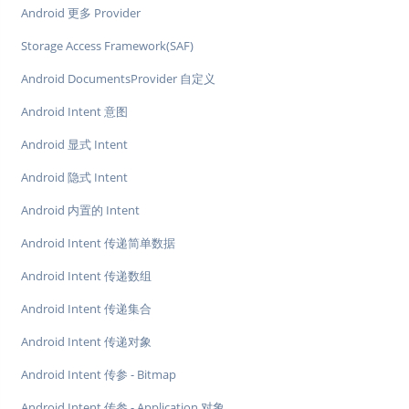
Android 更多 Provider
Storage Access Framework(SAF)
Android DocumentsProvider 自定义
Android Intent 意图
Android 显式 Intent
Android 隐式 Intent
Android 内置的 Intent
Android Intent 传递简单数据
Android Intent 传递数组
Android Intent 传递集合
Android Intent 传递对象
Android Intent 传参 - Bitmap
Android Intent 传参 - Application 对象