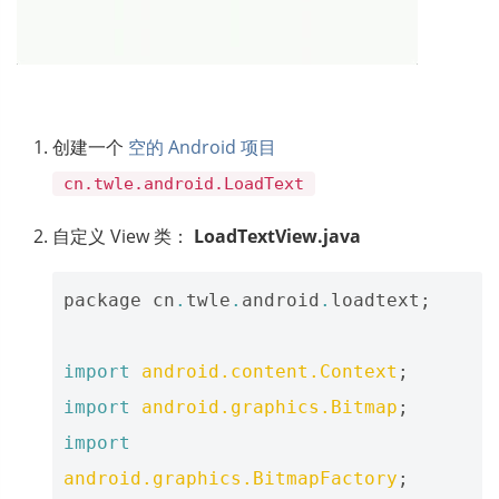
创建一个
空的 Android 项目
cn.twle.android.LoadText
自定义 View 类：
LoadTextView.java
package
cn
.
twle
.
android
.
loadtext
;
import
android.content.Context
;
import
android.graphics.Bitmap
;
import
android.graphics.BitmapFactory
;