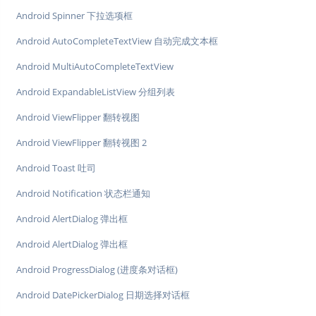
Android Spinner 下拉选项框
Android AutoCompleteTextView 自动完成文本框
Android MultiAutoCompleteTextView
Android ExpandableListView 分组列表
Android ViewFlipper 翻转视图
Android ViewFlipper 翻转视图 2
Android Toast 吐司
Android Notification 状态栏通知
Android AlertDialog 弹出框
Android AlertDialog 弹出框
Android ProgressDialog (进度条对话框)
Android DatePickerDialog 日期选择对话框