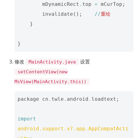
mDynamicRect
.
top
=
mCurTop
;
invalidate
();
//
重绘
}
}
修改
设置
MainActivity.java
setContentView(new
MsView(MainActivity.this))
package
cn
.
twle
.
android
.
loadtext
;
import
android.support.v7.app.AppCompatActi