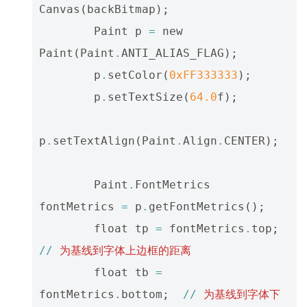
Canvas
(
backBitmap
);
Paint
p
=
new
Paint
(
Paint
.
ANTI_ALIAS_FLAG
);
p
.
setColor
(
0xFF333333
);
p
.
setTextSize
(
64.0
f
);
p
.
setTextAlign
(
Paint
.
Align
.
CENTER
);
Paint
.
FontMetrics
fontMetrics
=
p
.
getFontMetrics
();
float
tp
=
fontMetrics
.
top
;
//
为基线到字体上边框的距离
float
tb
=
fontMetrics
.
bottom
;
//
为基线到字体下