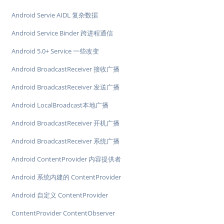
Android Servie AIDL 复杂数据
Android Service Binder 跨进程通信
Android 5.0+ Service 一些改变
Android BroadcastReceiver 接收广播
Android BroadcastReceiver 发送广播
Android LocalBroadcast本地广播
Android BroadcastReceiver 开机广播
Android BroadcastReceiver 系统广播
Android ContentProvider 内容提供者
Android 系统内建的 ContentProvider
Android 自定义 ContentProvider
ContentProvider ContentObserver