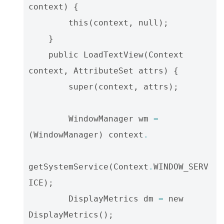
context
)
{
this
(
context
,
null
);
}
public
LoadTextView
(
Context
context
,
AttributeSet
attrs
)
{
super
(
context
,
attrs
);
WindowManager
wm
=
(
WindowManager
)
context
.
getSystemService
(
Context
.
WINDOW_SERV
ICE
);
DisplayMetrics
dm
=
new
DisplayMetrics
();