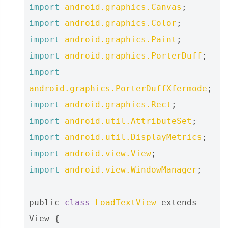
import
android.graphics.Canvas
;
import
android.graphics.Color
;
import
android.graphics.Paint
;
import
android.graphics.PorterDuff
;
import
android.graphics.PorterDuffXfermode
;
import
android.graphics.Rect
;
import
android.util.AttributeSet
;
import
android.util.DisplayMetrics
;
import
android.view.View
;
import
android.view.WindowManager
;
public
class
LoadTextView
extends
View
{