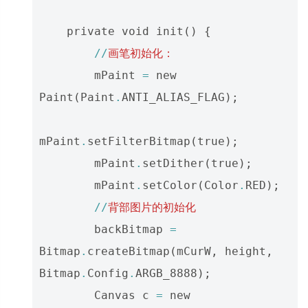
private
void
init
()
{
//
画笔初始化：
mPaint
=
new
Paint
(
Paint
.
ANTI_ALIAS_FLAG
);
mPaint
.
setFilterBitmap
(
true
);
mPaint
.
setDither
(
true
);
mPaint
.
setColor
(
Color
.
RED
);
//
背部图片的初始化
backBitmap
=
Bitmap
.
createBitmap
(
mCurW
,
height
,
Bitmap
.
Config
.
ARGB_8888
);
Canvas
c
=
new