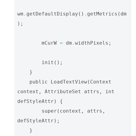
wm
.
getDefaultDisplay
()
.
getMetrics
(
dm
);
mCurW
=
dm
.
widthPixels
;
init
();
}
public
LoadTextView
(
Context
context
,
AttributeSet
attrs
,
int
defStyleAttr
)
{
super
(
context
,
attrs
,
defStyleAttr
);
}