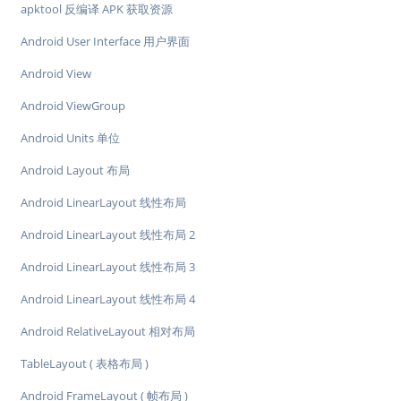
apktool 反编译 APK 获取资源
Android User Interface 用户界面
Android View
Android ViewGroup
Android Units 单位
Android Layout 布局
Android LinearLayout 线性布局
Android LinearLayout 线性布局 2
Android LinearLayout 线性布局 3
Android LinearLayout 线性布局 4
Android RelativeLayout 相对布局
TableLayout ( 表格布局 )
Android FrameLayout ( 帧布局 )