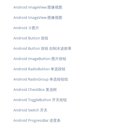
Android ImageView 图像视图
Android ImageView 图像视图
Android .9 图片
Android Button 按钮
Android Button 按钮 自制水波效果
Android ImageButton 图片按钮
Android RadioButton 单选按钮
Android RadioGroup 单选按钮组
Android CheckBox 复选框
Android ToggleButton 开关按钮
Android Switch 开关
Android ProgressBar 进度条