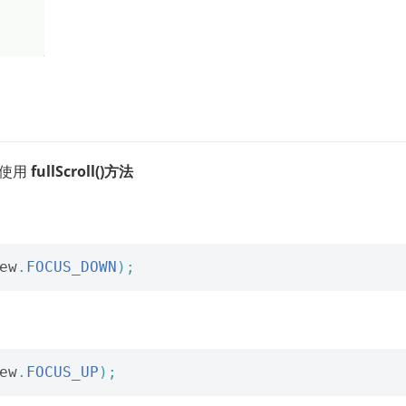
接使用
fullScroll()方法
ew
.
FOCUS_DOWN
);
ew
.
FOCUS_UP
);