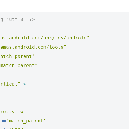
ng="utf-8" ?>
mas.android.com/apk/res/android"
hemas.android.com/tools"
match_parent"
"match_parent"
ertical"
>
crollview"
th=
"match_parent"