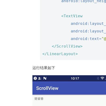
android:layout_hei
<TextView
android:layout
android:layout
android:text=
"
</ScrollView>
</LinearLayout>
运行结果如下