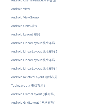
Android User Interface 用户界面
Android View
Android ViewGroup
Android Units 单位
Android Layout 布局
Android LinearLayout 线性布局
Android LinearLayout 线性布局 2
Android LinearLayout 线性布局 3
Android LinearLayout 线性布局 4
Android RelativeLayout 相对布局
TableLayout ( 表格布局 )
Android FrameLayout ( 帧布局 )
Android GridLayout ( 网格布局 )