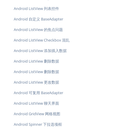
Android ListView 列表控件
Android 自定义 BaseAdapter
Android ListView 的焦点问题
Android ListView Checkbox 混乱
Android ListView 添加插入数据
Android ListView 删除数据
Android ListView 删除数据
Android ListView 更改数据
Android 可复用 BaseAdapter
Android ListView 聊天界面
Android GridView 网格视图
Android Spinner 下拉选项框