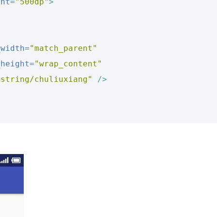
ght=
"500dp"
>
_width=
"match_parent"
_height=
"wrap_content"
@string/chuliuxiang"
/>