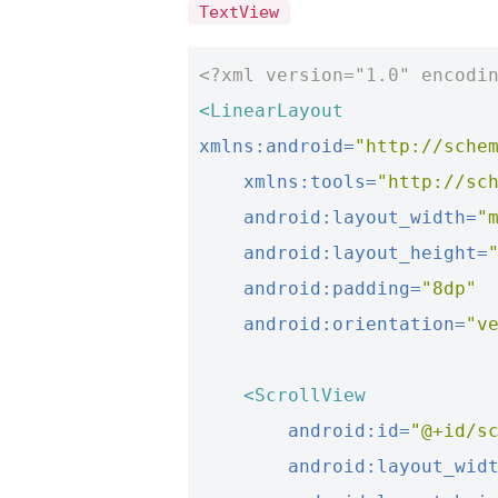
TextView
<?xml version="1.0" encodi
<LinearLayout
xmlns:android=
"http://sche
xmlns:tools=
"http://sc
android:layout_width=
"
android:layout_height=
android:padding=
"8dp"
android:orientation=
"v
<ScrollView
android:id=
"@+id/s
android:layout_wid