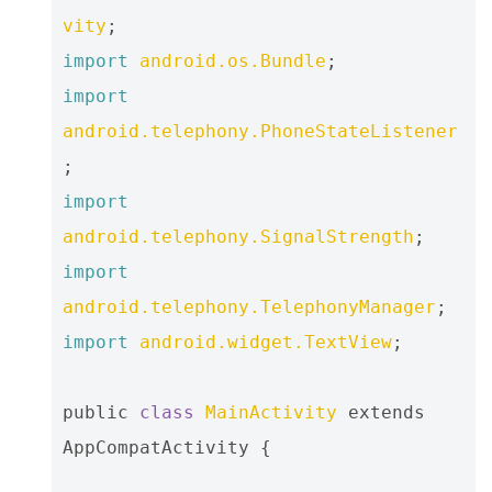
vity
;
import
android.os.Bundle
;
import
android.telephony.PhoneStateListener
;
import
android.telephony.SignalStrength
;
import
android.telephony.TelephonyManager
;
import
android.widget.TextView
;
public
class
MainActivity
extends
AppCompatActivity
{