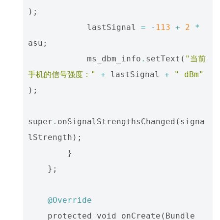
);
lastSignal
=
-
113
+
2
*
asu
;
ms_dbm_info
.
setText
(
"当前
手机的信号强度："
+
lastSignal
+
" dBm"
);
super
.
onSignalStrengthsChanged
(
signa
lStrength
);
}
};
@Override
protected
void
onCreate
(
Bundle