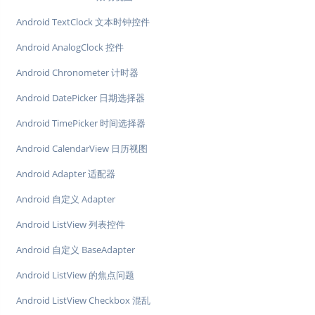
Android TextClock 文本时钟控件
Android AnalogClock 控件
Android Chronometer 计时器
Android DatePicker 日期选择器
Android TimePicker 时间选择器
Android CalendarView 日历视图
Android Adapter 适配器
Android 自定义 Adapter
Android ListView 列表控件
Android 自定义 BaseAdapter
Android ListView 的焦点问题
Android ListView Checkbox 混乱