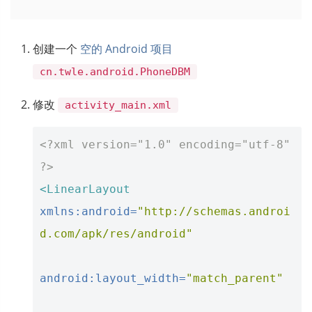
创建一个
空的 Android 项目
cn.twle.android.PhoneDBM
修改
activity_main.xml
<?xml version="1.0" encoding="utf-8" 
?>
<LinearLayout
xmlns:android=
"http://schemas.androi
d.com/apk/res/android"
android:layout_width=
"match_parent"