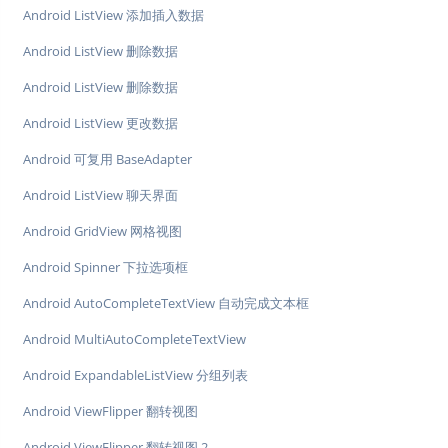
Android ListView 添加插入数据
Android ListView 删除数据
Android ListView 删除数据
Android ListView 更改数据
Android 可复用 BaseAdapter
Android ListView 聊天界面
Android GridView 网格视图
Android Spinner 下拉选项框
Android AutoCompleteTextView 自动完成文本框
Android MultiAutoCompleteTextView
Android ExpandableListView 分组列表
Android ViewFlipper 翻转视图
Android ViewFlipper 翻转视图 2