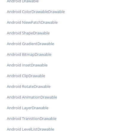
Android Drawable
Android ColorDrawableDrawable
Android NiewPatchDrawable
Android ShapeDrawable
Android GradientDrawable
Android BitmapDrawable
Android InsetDrawable
Android ClipDrawable
Android RotateDrawable
Android AnimationDrawable
Android LayerDrawable
Android TransitionDrawable
Android LevelListDrawable