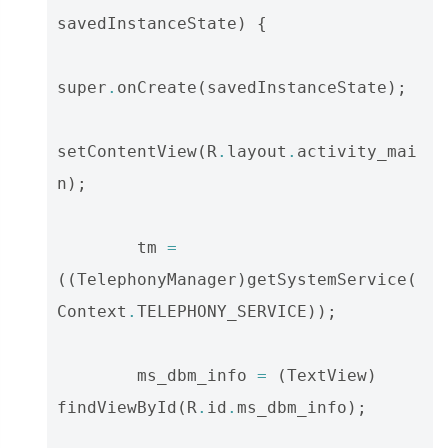
savedInstanceState
)
{
super
.
onCreate
(
savedInstanceState
);
setContentView
(
R
.
layout
.
activity_mai
n
);
tm
=
((
TelephonyManager
)
getSystemService
(
Context
.
TELEPHONY_SERVICE
));
ms_dbm_info
=
(
TextView
)
findViewById
(
R
.
id
.
ms_dbm_info
);