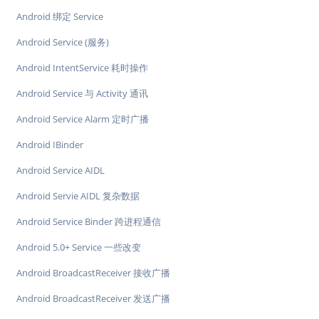
Android 绑定 Service
Android Service (服务)
Android IntentService 耗时操作
Android Service 与 Activity 通讯
Android Service Alarm 定时广播
Android IBinder
Android Service AIDL
Android Servie AIDL 复杂数据
Android Service Binder 跨进程通信
Android 5.0+ Service 一些改变
Android BroadcastReceiver 接收广播
Android BroadcastReceiver 发送广播