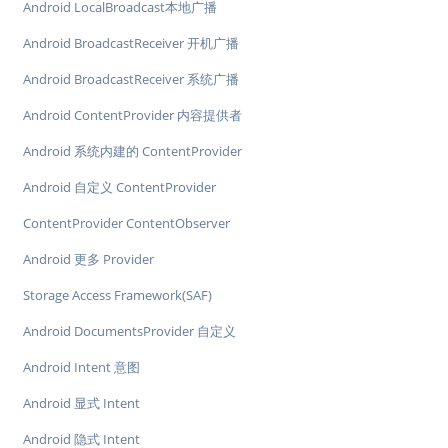
Android LocalBroadcast本地广播
Android BroadcastReceiver 开机广播
Android BroadcastReceiver 系统广播
Android ContentProvider 内容提供者
Android 系统内建的 ContentProvider
Android 自定义 ContentProvider
ContentProvider ContentObserver
Android 更多 Provider
Storage Access Framework(SAF)
Android DocumentsProvider 自定义
Android Intent 意图
Android 显式 Intent
Android 隐式 Intent