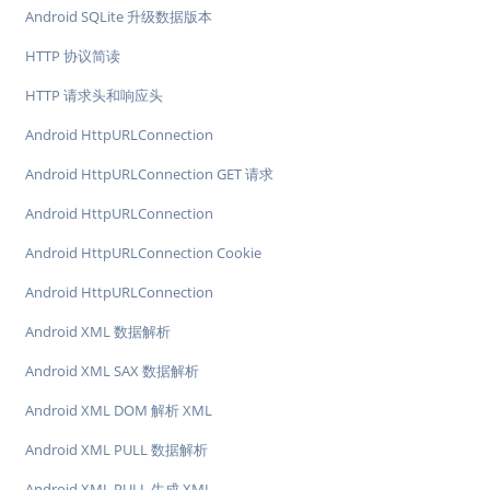
Android SQLite 升级数据版本
HTTP 协议简读
HTTP 请求头和响应头
Android HttpURLConnection
Android HttpURLConnection GET 请求
Android HttpURLConnection
Android HttpURLConnection Cookie
Android HttpURLConnection
Android XML 数据解析
Android XML SAX 数据解析
Android XML DOM 解析 XML
Android XML PULL 数据解析
Android XML PULL 生成 XML