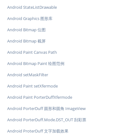
Android StateListDrawable
Android Graphics 图形库
Android Bitmap 位图
Android Bitmap 截屏
Android Paint Canvas Path
Android Bitmap Paint 绘图范例
Android setMaskFilter
Android Paint setXfermode
Android Paint PorterDuffXfermode
Android PorterDuff 圆形和圆角 ImageView
Android PorterDuff.Mode.DST_OUT 刮彩票
Android ProterDuff 文字加载效果