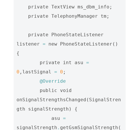
private
TextView
ms_dbm_info
;
private
TelephonyManager
tm
;
private
PhoneStateListener
listener
=
new
PhoneStateListener
()
{
private
int
asu
=
0
,
lastSignal
=
0
;
@Override
public
void
onSignalStrengthsChanged
(
SignalStren
gth
signalStrength
)
{
asu
=
signalStrength
.
getGsmSignalStrength
(