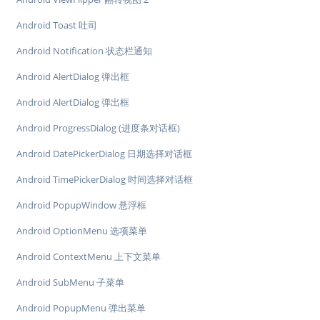
Android Toast 吐司
Android Notification 状态栏通知
Android AlertDialog 弹出框
Android AlertDialog 弹出框
Android ProgressDialog (进度条对话框)
Android DatePickerDialog 日期选择对话框
Android TimePickerDialog 时间选择对话框
Android PopupWindow 悬浮框
Android OptionMenu 选项菜单
Android ContextMenu 上下文菜单
Android SubMenu 子菜单
Android PopupMenu 弹出菜单