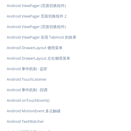
Android ViewPager (页面切换组件)
Android ViewPager 页面切换组件 2
Android ViewPager (页面切换组件)
Android ViewPager 实现 TabHost 的效果
Android DrawerLayout 侧滑菜单
Android DrawerLayout 左右侧滑菜单
Android 事件机制 - 监听
Android TouchListener
Android 事件机制 - 回调
Android onTouchEvent()
Android MotionEvent 多点触碰
Android TextWatcher