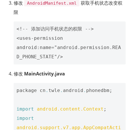
修改
获取手机状态改变权
AndroidManifest.xml
限
<!-- 添加访问手机状态的权限 -->

<uses-permission 
android:name="android.permission.REA
修改
MainActivity.java
package
cn
.
twle
.
android
.
phonedbm
;
import
android.content.Context
;
import
android.support.v7.app.AppCompatActi