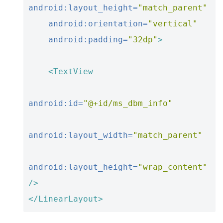
android:layout_height=
"match_parent"
android:orientation=
"vertical"
android:padding=
"32dp"
>
<TextView
android:id=
"@+id/ms_dbm_info"
android:layout_width=
"match_parent"
android:layout_height=
"wrap_content"
/>
</LinearLayout>