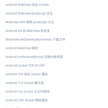
Android WebView 同步 Cookie
Android WebView JavaScript 交互
WebView APP 调用 JavaScript 方法
Android 4.4 后 WebView 的改变
WebView setDownloadListener() 下载文件
Android WebView 缓存
Android onReceivedError() 定制出错界面
Android Socket TCP/IP UDP
Android TCP 协议 Socket 通信
Android TCP Socket 聊天室
Android Tcp Socket 大文件续传
Android UDP Socket 网络通讯