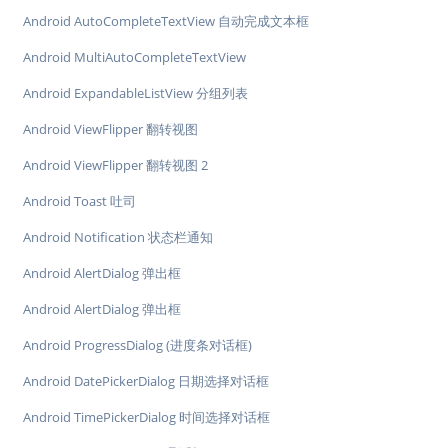
Android AutoCompleteTextView 自动完成文本框
Android MultiAutoCompleteTextView
Android ExpandableListView 分组列表
Android ViewFlipper 翻转视图
Android ViewFlipper 翻转视图 2
Android Toast 吐司
Android Notification 状态栏通知
Android AlertDialog 弹出框
Android AlertDialog 弹出框
Android ProgressDialog (进度条对话框)
Android DatePickerDialog 日期选择对话框
Android TimePickerDialog 时间选择对话框