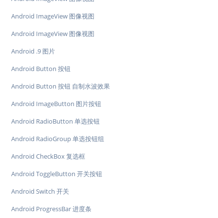
Android ImageView 图像视图
Android ImageView 图像视图
Android .9 图片
Android Button 按钮
Android Button 按钮 自制水波效果
Android ImageButton 图片按钮
Android RadioButton 单选按钮
Android RadioGroup 单选按钮组
Android CheckBox 复选框
Android ToggleButton 开关按钮
Android Switch 开关
Android ProgressBar 进度条