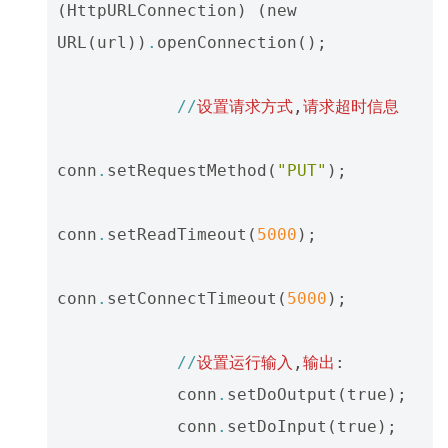
(
HttpURLConnection
)
(
new
URL
(
url
))
.
openConnection
();
//
设置请求方式
,
请求超时信息
conn
.
setRequestMethod
(
"PUT"
);
conn
.
setReadTimeout
(
5000
);
conn
.
setConnectTimeout
(
5000
);
//
设置运行输入
,
输出
:
conn
.
setDoOutput
(
true
);
conn
.
setDoInput
(
true
);