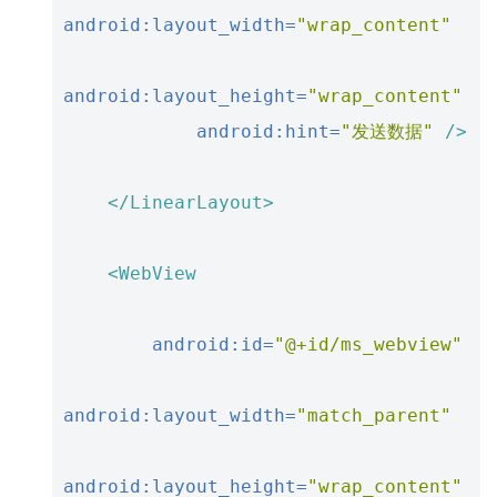
android:layout_width=
"wrap_content"
android:layout_height=
"wrap_content"
android:hint=
"发送数据"
/>
</LinearLayout>
<WebView
android:id=
"@+id/ms_webview"
android:layout_width=
"match_parent"
android:layout_height=
"wrap_content"