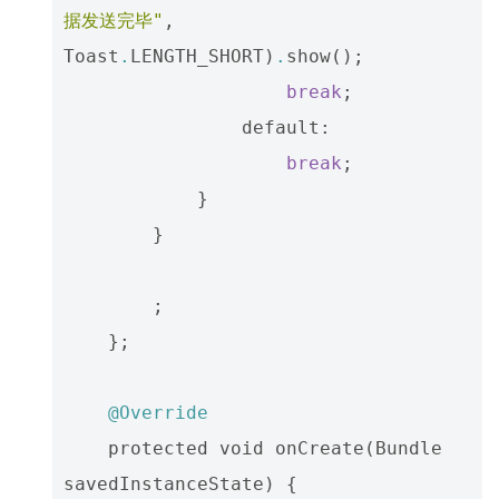
据发送完毕"
,
Toast
.
LENGTH_SHORT
)
.
show
();
break
;
default
:
break
;
}
}
;
};
@Override
protected
void
onCreate
(
Bundle
savedInstanceState
)
{