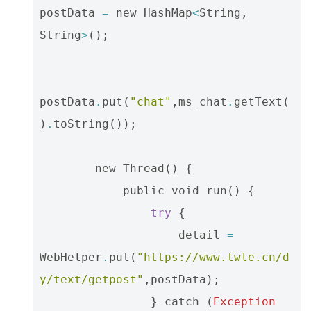
postData
=
new
HashMap
<
String
,
String
>
();
postData
.
put
(
"chat"
,
ms_chat
.
getText
(
)
.
toString
());
new
Thread
()
{
public
void
run
()
{
try
{
detail
=
WebHelper
.
put
(
"https://www.twle.cn/d
y/text/getpost"
,
postData
);
}
catch
(
Exception