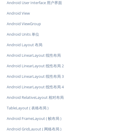
Android User Interface 用户界面
Android View
Android ViewGroup
Android Units 单位
Android Layout 布局
Android LinearLayout 线性布局
Android LinearLayout 线性布局 2
Android LinearLayout 线性布局 3
Android LinearLayout 线性布局 4
Android RelativeLayout 相对布局
TableLayout ( 表格布局 )
Android FrameLayout ( 帧布局 )
Android GridLayout ( 网格布局 )