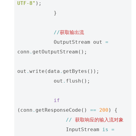
UTF-8"
);
}
//
获取输出流
OutputStream
out
=
conn
.
getOutputStream
();
out
.
write
(
data
.
getBytes
());
out
.
flush
();
if
(
conn
.
getResponseCode
()
==
200
)
{
//
获取响应的输入流对象
InputStream
is
=