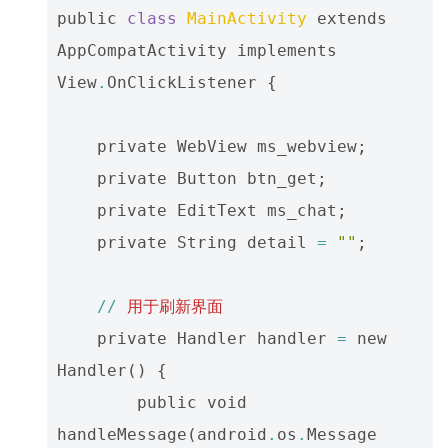
public
class
MainActivity
extends
AppCompatActivity
implements
View
.
OnClickListener
{
private
WebView
ms_webview
;
private
Button
btn_get
;
private
EditText
ms_chat
;
private
String
detail
=
""
;
//
用于刷新界面
private
Handler
handler
=
new
Handler
()
{
public
void
handleMessage
(
android
.
os
.
Message