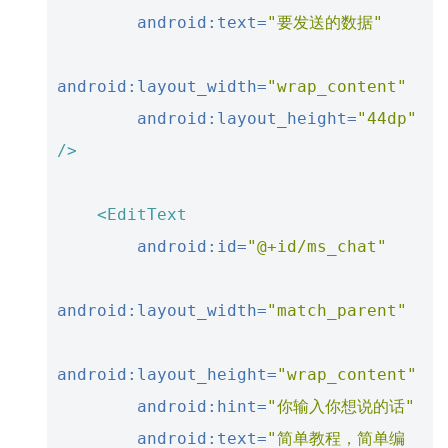
android:text=
"要发送的数据"
android:layout_width=
"wrap_content"
android:layout_height=
"44dp"
/>
<EditText
android:id=
"@+id/ms_chat"
android:layout_width=
"match_parent"
android:layout_height=
"wrap_content"
android:hint=
"你输入你想说的话"
android:text=
"简单教程，简单编