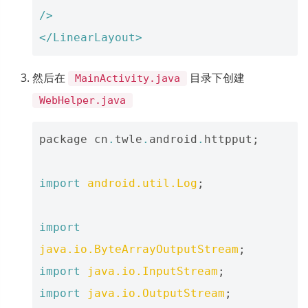
/>
</LinearLayout>
然后在
目录下创建
MainActivity.java
WebHelper.java
package
cn
.
twle
.
android
.
httpput
;
import
android.util.Log
;
import
java.io.ByteArrayOutputStream
;
import
java.io.InputStream
;
import
java.io.OutputStream
;