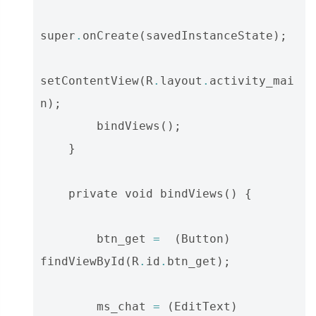
super
.
onCreate
(
savedInstanceState
);
setContentView
(
R
.
layout
.
activity_mai
n
);
bindViews
();
}
private
void
bindViews
()
{
btn_get
=
(
Button
)
findViewById
(
R
.
id
.
btn_get
);
ms_chat
=
(
EditText
)