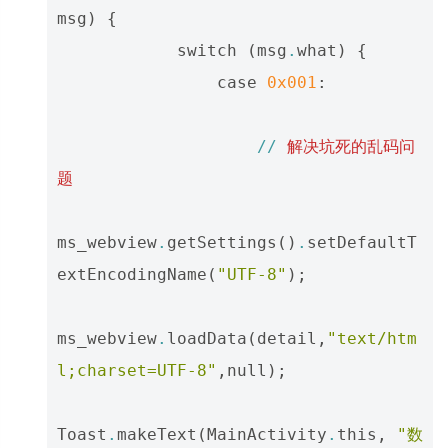
msg
)
{
switch
(
msg
.
what
)
{
case
0x001
:
//
解决坑死的乱码问
题
ms_webview
.
getSettings
()
.
setDefaultT
extEncodingName
(
"UTF-8"
);
ms_webview
.
loadData
(
detail
,
"text/htm
l;charset=UTF-8"
,
null
);
Toast
.
makeText
(
MainActivity
.
this
,
"数