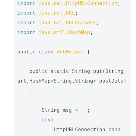
import
java.net.HttpURLConnection
;
import
java.net.URL
;
import
java.net.URLEncoder
;
import
java.util.HashMap
;
public
class
WebHelper
{
public
static
String
put
(
String
url
,
HashMap
<
String
,
String
>
postData
)
{
String
msg
=
""
;
try
{
HttpURLConnection
conn
=