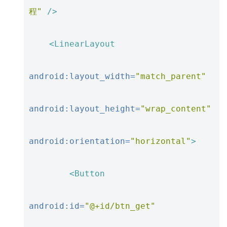
程"
/>
<LinearLayout
android:layout_width=
"match_parent"
android:layout_height=
"wrap_content"
android:orientation=
"horizontal"
>
<Button
android:id=
"@+id/btn_get"