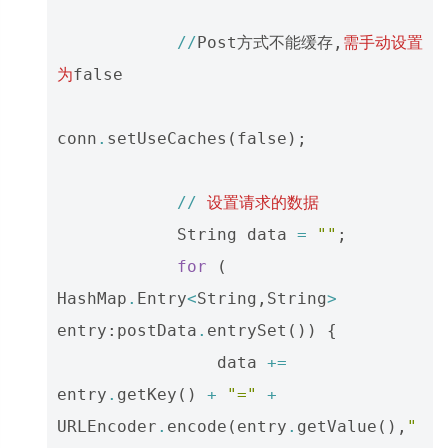
//
Post方式不能缓存
,
需手动设置
为
false
conn
.
setUseCaches
(
false
);
//
设置请求的数据
String
data
=
""
;
for
(
HashMap
.
Entry
<
String
,
String
>
entry
:
postData
.
entrySet
())
{
data
+=
entry
.
getKey
()
+
"="
+
URLEncoder
.
encode
(
entry
.
getValue
(),
"