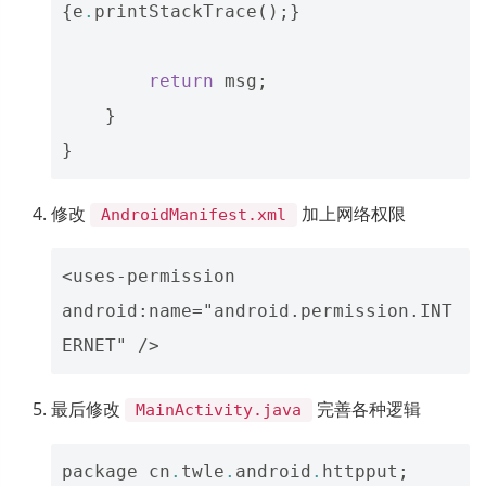
{
e
.
printStackTrace
();}
return
msg
;
}
}
修改
加上网络权限
AndroidManifest.xml
<uses-permission 
android:name="android.permission.INT
最后修改
完善各种逻辑
MainActivity.java
package
cn
.
twle
.
android
.
httpput
;