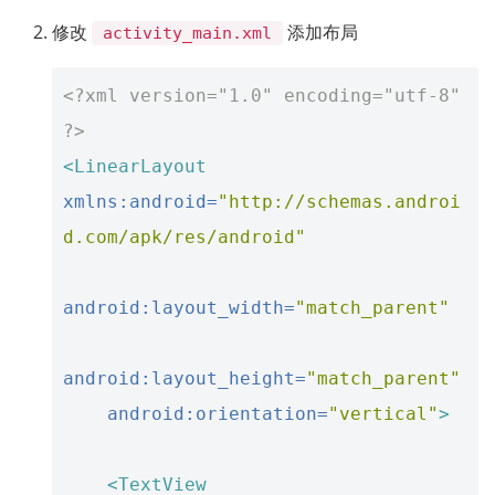
修改
添加布局
activity_main.xml
<?xml version="1.0" encoding="utf-8" 
?>
<LinearLayout
xmlns:android=
"http://schemas.androi
d.com/apk/res/android"
android:layout_width=
"match_parent"
android:layout_height=
"match_parent"
android:orientation=
"vertical"
>
<TextView