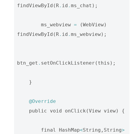
findViewById
(
R
.
id
.
ms_chat
);
ms_webview
=
(
WebView
)
findViewById
(
R
.
id
.
ms_webview
);
btn_get
.
setOnClickListener
(
this
);
}
@Override
public
void
onClick
(
View
view
)
{
final
HashMap
<
String
,
String
>