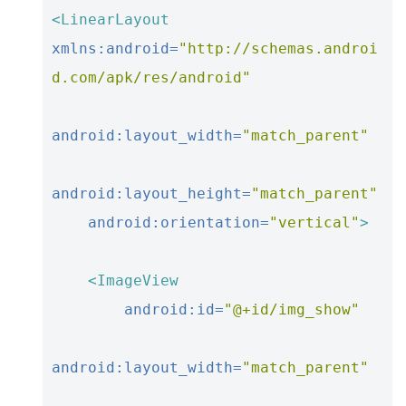
<LinearLayout
xmlns:android=
"http://schemas.androi
d.com/apk/res/android"
android:layout_width=
"match_parent"
android:layout_height=
"match_parent"
android:orientation=
"vertical"
>
<ImageView
android:id=
"@+id/img_show"
android:layout_width=
"match_parent"