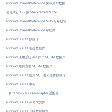
Android SharedPreference 保存用户数据
读写其它 APP 的 SharedPreference
Android SharedPreference MD5 哈希校验
Android SharedPreference 帮助类
Android SQLite 数据库
Android SQLite 创建数据库
Android 使用系统 API 操作 SQLite 数据库
Android 如何查看 SQLite 数据库
Android SQLite 使用 SQL 语句操作数据库
Android SQLite 事务
SQLite SimpleCursorAdapter 适配器
Android SQLite 存储大文件
Android SQLite 升级数据版本