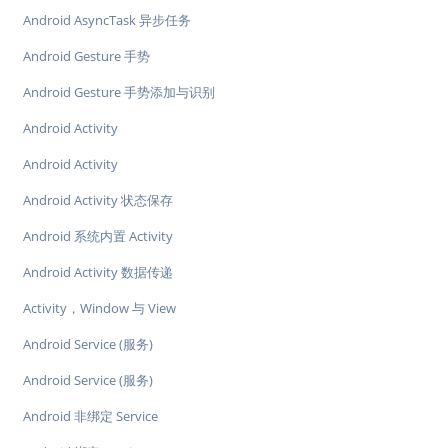
Android AsyncTask 异步任务
Android Gesture 手势
Android Gesture 手势添加与识别
Android Activity
Android Activity
Android Activity 状态保存
Android 系统内置 Activity
Android Activity 数据传递
Activity，Window 与 View
Android Service (服务)
Android Service (服务)
Android 非绑定 Service