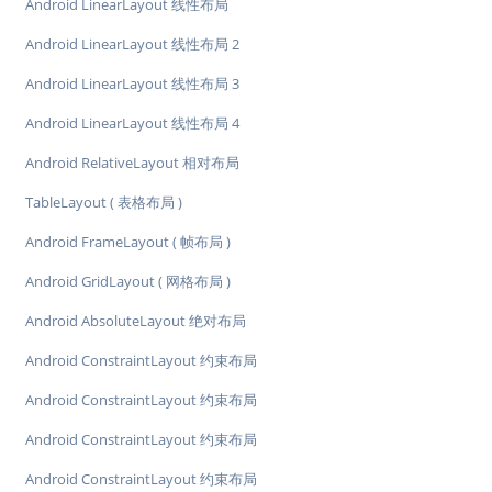
Android LinearLayout 线性布局
Android LinearLayout 线性布局 2
Android LinearLayout 线性布局 3
Android LinearLayout 线性布局 4
Android RelativeLayout 相对布局
TableLayout ( 表格布局 )
Android FrameLayout ( 帧布局 )
Android GridLayout ( 网格布局 )
Android AbsoluteLayout 绝对布局
Android ConstraintLayout 约束布局
Android ConstraintLayout 约束布局
Android ConstraintLayout 约束布局
Android ConstraintLayout 约束布局