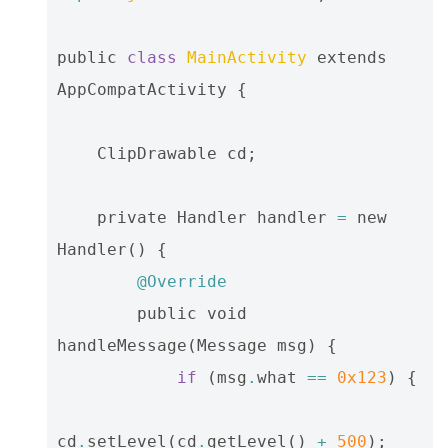
public
class
MainActivity
extends
AppCompatActivity
{
ClipDrawable
cd
;
private
Handler
handler
=
new
Handler
()
{
@Override
public
void
handleMessage
(
Message
msg
)
{
if
(
msg
.
what
==
0x123
)
{
cd
.
setLevel
(
cd
.
getLevel
()
+
500
);