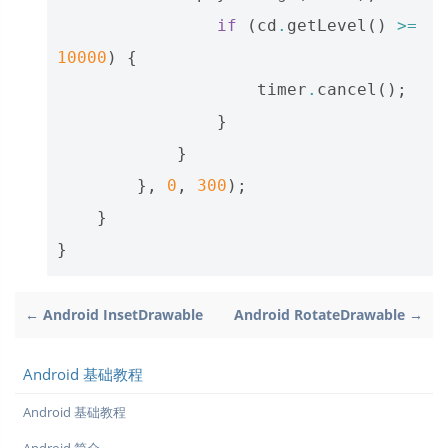
if
(
cd
.
getLevel
()
>=
10000
)
{
timer
.
cancel
();
}
}
},
0
,
300
);
}
}
← Android InsetDrawable
Android RotateDrawable →
Android 基础教程
Android 基础教程