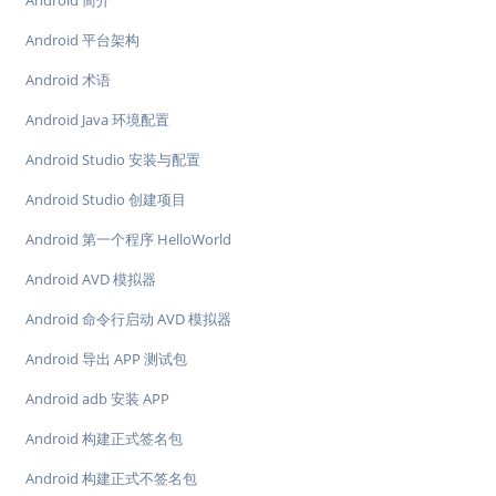
Android 简介
Android 平台架构
Android 术语
Android Java 环境配置
Android Studio 安装与配置
Android Studio 创建项目
Android 第一个程序 HelloWorld
Android AVD 模拟器
Android 命令行启动 AVD 模拟器
Android 导出 APP 测试包
Android adb 安装 APP
Android 构建正式签名包
Android 构建正式不签名包