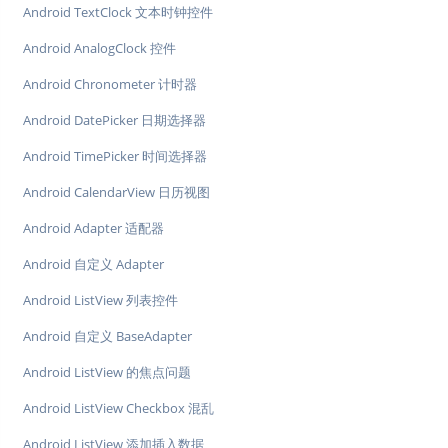
Android TextClock 文本时钟控件
Android AnalogClock 控件
Android Chronometer 计时器
Android DatePicker 日期选择器
Android TimePicker 时间选择器
Android CalendarView 日历视图
Android Adapter 适配器
Android 自定义 Adapter
Android ListView 列表控件
Android 自定义 BaseAdapter
Android ListView 的焦点问题
Android ListView Checkbox 混乱
Android ListView 添加插入数据