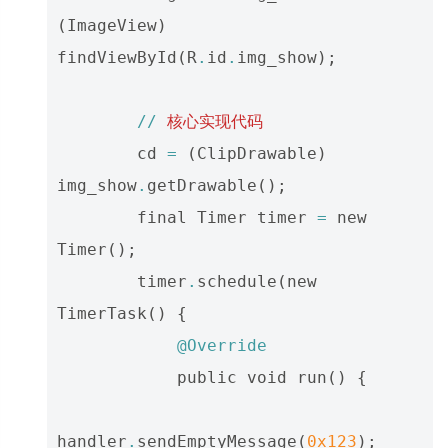
(
ImageView
)
findViewById
(
R
.
id
.
img_show
);
//
核心实现代码
cd
=
(
ClipDrawable
)
img_show
.
getDrawable
();
final
Timer
timer
=
new
Timer
();
timer
.
schedule
(
new
TimerTask
()
{
@Override
public
void
run
()
{
handler
.
sendEmptyMessage
(
0x123
);