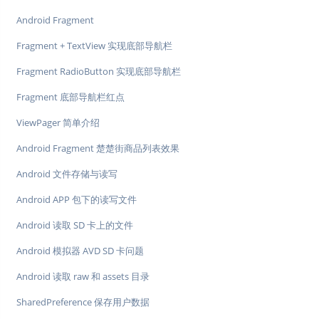
Android Fragment
Fragment + TextView 实现底部导航栏
Fragment RadioButton 实现底部导航栏
Fragment 底部导航栏红点
ViewPager 简单介绍
Android Fragment 楚楚街商品列表效果
Android 文件存储与读写
Android APP 包下的读写文件
Android 读取 SD 卡上的文件
Android 模拟器 AVD SD 卡问题
Android 读取 raw 和 assets 目录
SharedPreference 保存用户数据