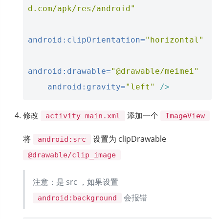
d.com/apk/res/android"
android:clipOrientation=
"horizontal"
android:drawable=
"@drawable/meimei"
android:gravity=
"left"
/>
修改
添加一个
activity_main.xml
ImageView
将
设置为 clipDrawable
android:src
@drawable/clip_image
注意：是 src ，如果设置
会报错
android:background