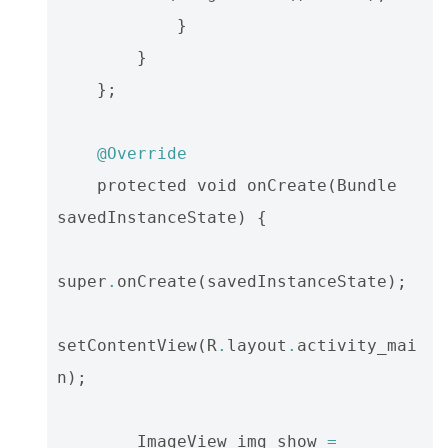
}
}
};
@Override
protected
void
onCreate
(
Bundle
savedInstanceState
)
{
super
.
onCreate
(
savedInstanceState
);
setContentView
(
R
.
layout
.
activity_mai
n
);
ImageView
img_show
=