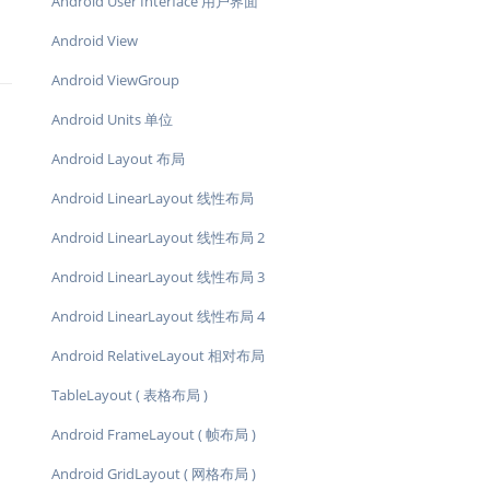
Android User Interface 用户界面
Android View
Android ViewGroup
Android Units 单位
Android Layout 布局
Android LinearLayout 线性布局
Android LinearLayout 线性布局 2
Android LinearLayout 线性布局 3
Android LinearLayout 线性布局 4
Android RelativeLayout 相对布局
TableLayout ( 表格布局 )
Android FrameLayout ( 帧布局 )
Android GridLayout ( 网格布局 )