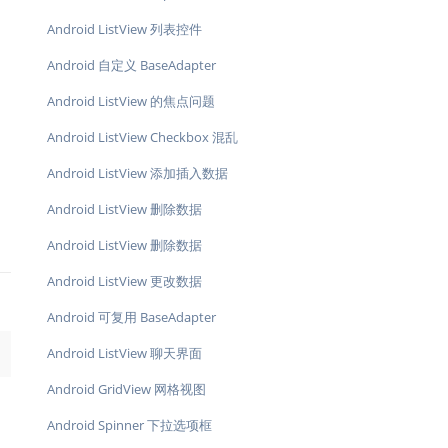
Android ListView 列表控件
Android 自定义 BaseAdapter
Android ListView 的焦点问题
Android ListView Checkbox 混乱
Android ListView 添加插入数据
Android ListView 删除数据
Android ListView 删除数据
Android ListView 更改数据
Android 可复用 BaseAdapter
→
Android ListView 聊天界面
Android GridView 网格视图
Android Spinner 下拉选项框