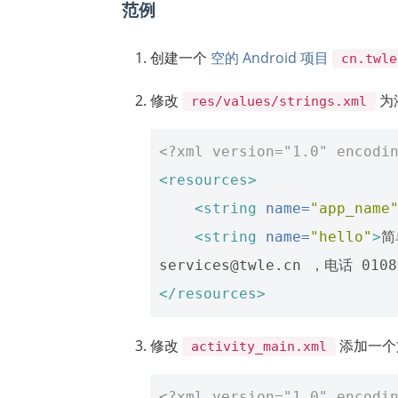
范例
创建一个
空的 Android 项目
cn.twle
修改
为
res/values/strings.xml
<?xml version="1.0" encodi
<resources>
<string
name=
"app_name
<string
name=
"hello"
>
简
services@twle.cn ，电话 0108
</resources>
修改
添加一个
activity_main.xml
<?xml version="1.0" encodi