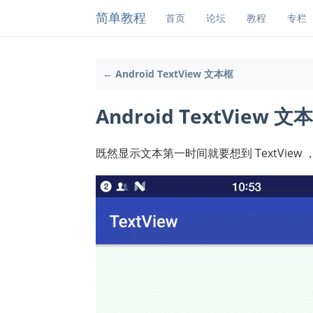
简单教程
首页
论坛
教程
专栏
← Android TextView 文本框
Android TextView 文
既然显示文本第一时间就要想到 TextView 