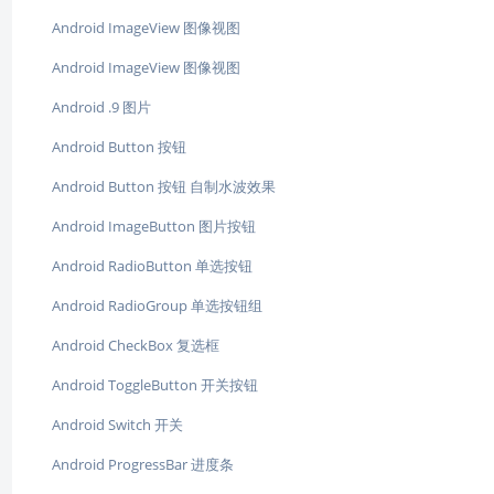
Android ImageView 图像视图
Android ImageView 图像视图
Android .9 图片
Android Button 按钮
Android Button 按钮 自制水波效果
Android ImageButton 图片按钮
Android RadioButton 单选按钮
Android RadioGroup 单选按钮组
Android CheckBox 复选框
Android ToggleButton 开关按钮
Android Switch 开关
Android ProgressBar 进度条