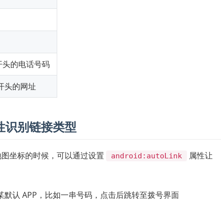
开头的电话号码
开头的网址
k 属性识别链接类型
码，地图坐标的时候，可以通过设置
属性让
android:autoLink
默认 APP，比如一串号码，点击后跳转至拨号界面