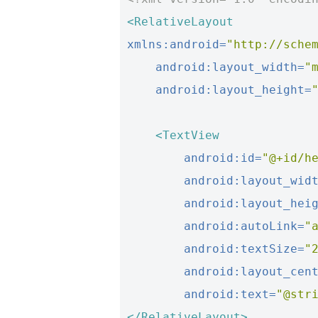
<RelativeLayout
xmlns:android=
"http://sche
android:layout_width=
"
android:layout_height=
<TextView
android:id=
"@+id/h
android:layout_wid
android:layout_hei
android:autoLink=
"
android:textSize=
"
android:layout_cen
android:text=
"@str
</RelativeLayout>