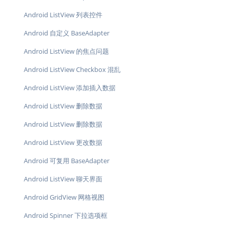
Android ListView 列表控件
Android 自定义 BaseAdapter
Android ListView 的焦点问题
Android ListView Checkbox 混乱
Android ListView 添加插入数据
Android ListView 删除数据
Android ListView 删除数据
Android ListView 更改数据
Android 可复用 BaseAdapter
Android ListView 聊天界面
Android GridView 网格视图
Android Spinner 下拉选项框