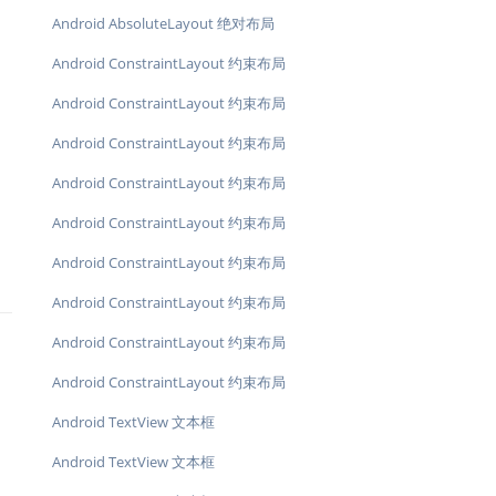
Android AbsoluteLayout 绝对布局
Android ConstraintLayout 约束布局
Android ConstraintLayout 约束布局
Android ConstraintLayout 约束布局
Android ConstraintLayout 约束布局
Android ConstraintLayout 约束布局
Android ConstraintLayout 约束布局
Android ConstraintLayout 约束布局
Android ConstraintLayout 约束布局
Android ConstraintLayout 约束布局
Android TextView 文本框
Android TextView 文本框