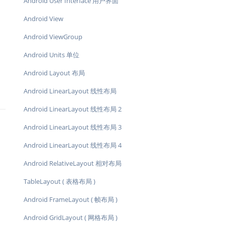
Android User Interface 用户界面
Android View
Android ViewGroup
Android Units 单位
Android Layout 布局
Android LinearLayout 线性布局
Android LinearLayout 线性布局 2
Android LinearLayout 线性布局 3
Android LinearLayout 线性布局 4
Android RelativeLayout 相对布局
TableLayout ( 表格布局 )
Android FrameLayout ( 帧布局 )
Android GridLayout ( 网格布局 )