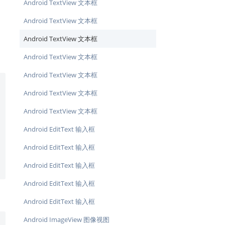
Android TextView 文本框
Android TextView 文本框
Android TextView 文本框
Android TextView 文本框
Android TextView 文本框
Android TextView 文本框
Android TextView 文本框
Android EditText 输入框
Android EditText 输入框
Android EditText 输入框
Android EditText 输入框
Android EditText 输入框
Android ImageView 图像视图