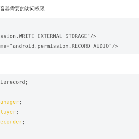
音器需要的访问权限
ssion.WRITE_EXTERNAL_STORAGE"/>

diarecord
;
Manager
;
Player
;
Recorder
;