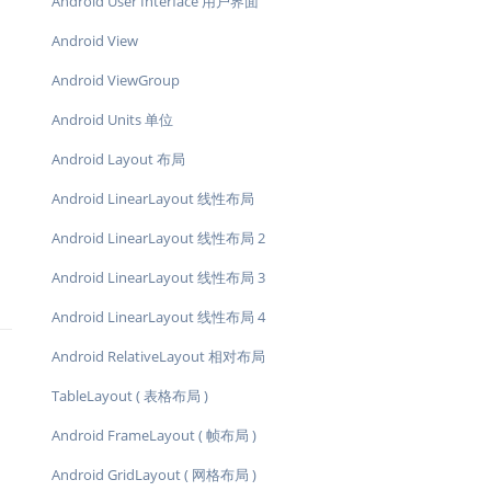
Android User Interface 用户界面
Android View
Android ViewGroup
Android Units 单位
Android Layout 布局
Android LinearLayout 线性布局
Android LinearLayout 线性布局 2
Android LinearLayout 线性布局 3
Android LinearLayout 线性布局 4
Android RelativeLayout 相对布局
TableLayout ( 表格布局 )
Android FrameLayout ( 帧布局 )
Android GridLayout ( 网格布局 )