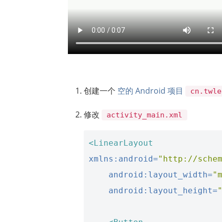
创建一个
空的 Android 项目
cn.twle
修改
activity_main.xml
<LinearLayout
xmlns:android=
"http://sche
android:layout_width=
"
android:layout_height=