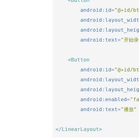
<Button
android:id=
"@+id/b
android:layout_wid
android:layout_hei
android:text=
"开始录
<Button
android:id=
"@+id/b
android:layout_wid
android:layout_hei
android:enabled=
"f
android:text=
"播放"
</LinearLayout>