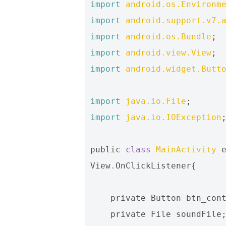
import
android.os.Environm
import
android.support.v7.
import
android.os.Bundle
;
import
android.view.View
;
import
android.widget.Butt
import
java.io.File
;
import
java.io.IOException
public
class
MainActivity
View
.
OnClickListener
{
private
Button
btn_con
private
File
soundFile