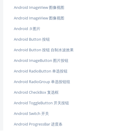
Android ImageView 图像视图
Android ImageView 图像视图
Android .9 图片
Android Button 按钮
Android Button 按钮 自制水波效果
Android ImageButton 图片按钮
Android RadioButton 单选按钮
Android RadioGroup 单选按钮组
Android CheckBox 复选框
Android ToggleButton 开关按钮
Android Switch 开关
Android ProgressBar 进度条