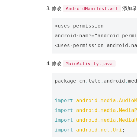
修改
添加录
AndroidManifest.xml
<uses-permission 
android:name="android.permi
修改
MainActivity.java
package
cn
.
twle
.
android
.
me
import
android.media.Audio
import
android.media.Media
import
android.media.Media
import
android.net.Uri
;