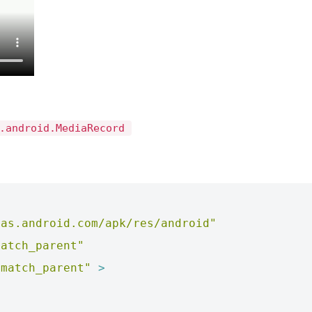
.android.MediaRecord
mas.android.com/apk/res/android"
match_parent"
"match_parent"
>