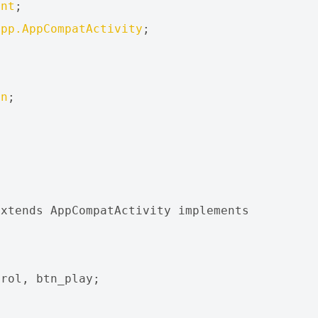
ent
;
app.AppCompatActivity
;
on
;
;
extends
AppCompatActivity
implements
trol
,
btn_play
;
;