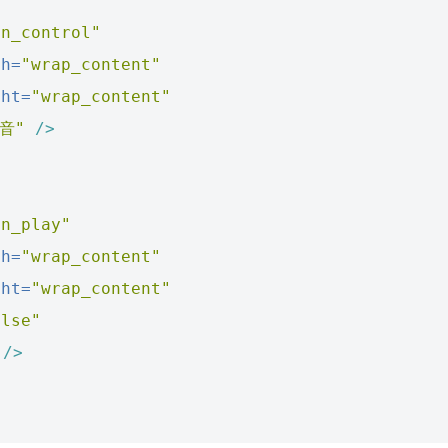
tn_control"
th=
"wrap_content"
ght=
"wrap_content"
音"
/>
tn_play"
th=
"wrap_content"
ght=
"wrap_content"
alse"
/>