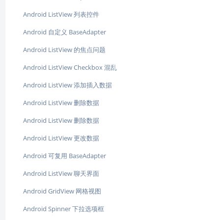
Android ListView 列表控件
Android 自定义 BaseAdapter
Android ListView 的焦点问题
Android ListView Checkbox 混乱
Android ListView 添加插入数据
Android ListView 删除数据
Android ListView 删除数据
Android ListView 更改数据
Android 可复用 BaseAdapter
Android ListView 聊天界面
Android GridView 网格视图
Android Spinner 下拉选项框