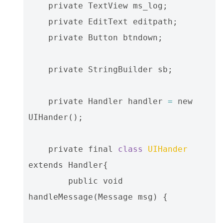
private
TextView
ms_log
;
private
EditText
editpath
;
private
Button
btndown
;
private
StringBuilder
sb
;
private
Handler
handler
=
new
UIHander
();
private
final
class
UIHander
extends
Handler
{
public
void
handleMessage
(
Message
msg
)
{