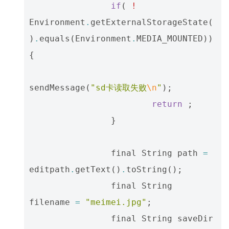
if
(
!
Environment
.
getExternalStorageState
(
)
.
equals
(
Environment
.
MEDIA_MOUNTED
))
{
sendMessage
(
"sd卡读取失败
\n
"
);
return
;
}
final
String
path
=
editpath
.
getText
()
.
toString
();
final
String
filename
=
"meimei.jpg"
;
final
String
saveDir