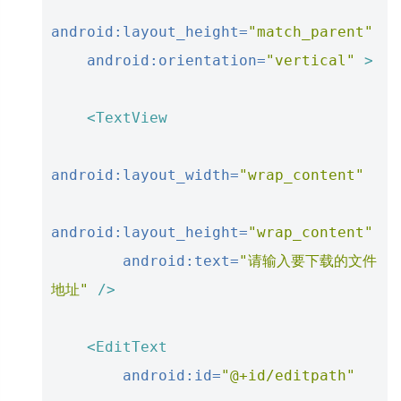
android:layout_height=
"match_parent"
android:orientation=
"vertical"
>
<TextView
android:layout_width=
"wrap_content"
android:layout_height=
"wrap_content"
android:text=
"请输入要下载的文件
地址"
/>
<EditText
android:id=
"@+id/editpath"