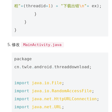
程"
+
(
threadid
+
1
)
+
"下载出错
\n
"
+
ex
);
}
}
}
修改
MainActivity.java
package
cn
.
twle
.
android
.
threaddownload
;
import
java.io.File
;
import
java.io.RandomAccessFile
;
import
java.net.HttpURLConnection
;
import
java.net.URL
;