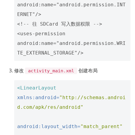
android:name="android.permission.INT
ERNET"/>

<!-- 往 SDCard 写入数据权限 -->

<uses-permission 
android:name="android.permission.WRI
修改
创建布局
activity_main.xml
<LinearLayout
xmlns:android=
"http://schemas.androi
d.com/apk/res/android"
android:layout_width=
"match_parent"