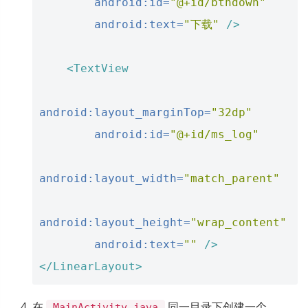
android:id=
"@+id/btndown"
android:text=
"下载"
/>
<TextView
android:layout_marginTop=
"32dp"
android:id=
"@+id/ms_log"
android:layout_width=
"match_parent"
android:layout_height=
"wrap_content"
android:text=
""
/>
</LinearLayout>
在
同一目录下创建一个
MainActivity.java