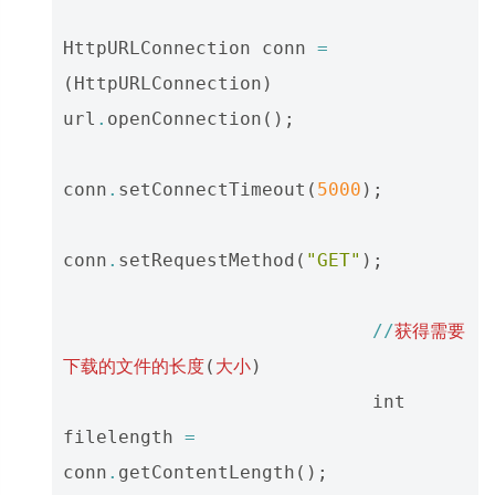
HttpURLConnection
conn
=
(
HttpURLConnection
)
url
.
openConnection
();
conn
.
setConnectTimeout
(
5000
);
conn
.
setRequestMethod
(
"GET"
);
//
获得需要
下载的文件的长度
(
大小
)
int
filelength
=
conn
.
getContentLength
();