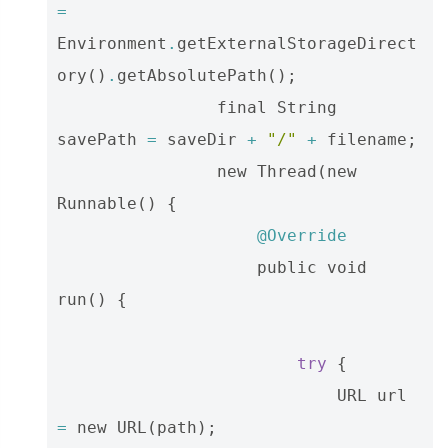
=
Environment
.
getExternalStorageDirect
ory
()
.
getAbsolutePath
();
final
String
savePath
=
saveDir
+
"/"
+
filename
;
new
Thread
(
new
Runnable
()
{
@Override
public
void
run
()
{
try
{
URL
url
=
new
URL
(
path
);