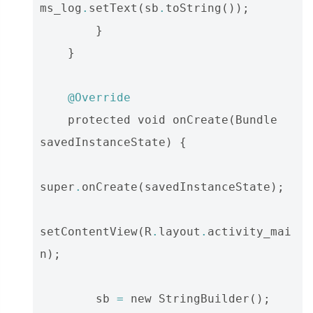
ms_log
.
setText
(
sb
.
toString
());
}
}
@Override
protected
void
onCreate
(
Bundle
savedInstanceState
)
{
super
.
onCreate
(
savedInstanceState
);
setContentView
(
R
.
layout
.
activity_mai
n
);
sb
=
new
StringBuilder
();