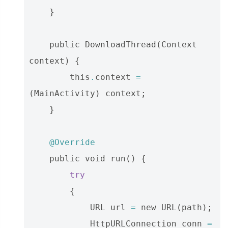
}
public
DownloadThread
(
Context
context
)
{
this
.
context
=
(
MainActivity
)
context
;
}
@Override
public
void
run
()
{
try
{
URL
url
=
new
URL
(
path
);
HttpURLConnection
conn
=