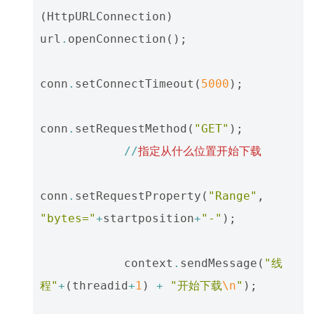
(
HttpURLConnection
)
url
.
openConnection
();
conn
.
setConnectTimeout
(
5000
);
conn
.
setRequestMethod
(
"GET"
);
//
指定从什么位置开始下载
conn
.
setRequestProperty
(
"Range"
,
"bytes="
+
startposition
+
"-"
);
context
.
sendMessage
(
"线
程"
+
(
threadid
+
1
)
+
"开始下载
\n
"
);