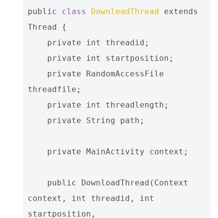
public
class
DownloadThread
extends
Thread
{
private
int
threadid
;
private
int
startposition
;
private
RandomAccessFile
threadfile
;
private
int
threadlength
;
private
String
path
;
private
MainActivity
context
;
public
DownloadThread
(
Context
context
,
int
threadid
,
int
startposition
,