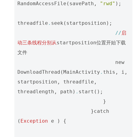
RandomAccessFile
(
savePath
,
"rwd"
);
threadfile
.
seek
(
startposition
);
//
启
动三条线程分别从
startposition位置开始下载
文件
new
DownloadThread
(
MainActivity
.
this
,
i
,
startposition
,
threadfile
,
threadlength
,
path
)
.
start
();
}
}
catch
(
Exception
e
)
{