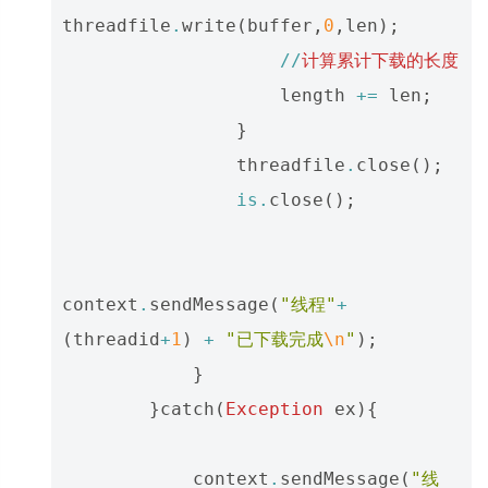
threadfile
.
write
(
buffer
,
0
,
len
);
//
计算累计下载的长度
length
+=
len
;
}
threadfile
.
close
();
is
.
close
();
context
.
sendMessage
(
"线程"
+
(
threadid
+
1
)
+
"已下载完成
\n
"
);
}
}
catch
(
Exception
ex
){
context
.
sendMessage
(
"线