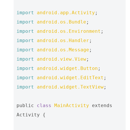
import
android.app.Activity
;
import
android.os.Bundle
;
import
android.os.Environment
;
import
android.os.Handler
;
import
android.os.Message
;
import
android.view.View
;
import
android.widget.Button
;
import
android.widget.EditText
;
import
android.widget.TextView
;
public
class
MainActivity
extends
Activity
{