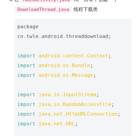
线程下载类
DownloadThread.java
package
cn
.
twle
.
android
.
threaddownload
;
import
android.content.Context
;
import
android.os.Bundle
;
import
android.os.Message
;
import
java.io.InputStream
;
import
java.io.RandomAccessFile
;
import
java.net.HttpURLConnection
;
import
java.net.URL
;