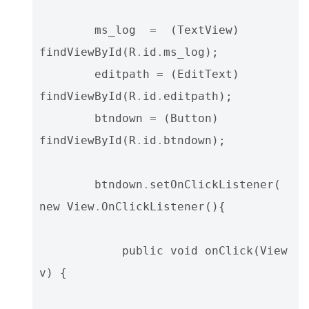
ms_log
=
(
TextView
)
findViewById
(
R
.
id
.
ms_log
);
editpath
=
(
EditText
)
findViewById
(
R
.
id
.
editpath
);
btndown
=
(
Button
)
findViewById
(
R
.
id
.
btndown
);
btndown
.
setOnClickListener
(
new
View
.
OnClickListener
(){
public
void
onClick
(
View
v
)
{