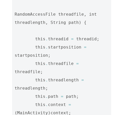
RandomAccessFile
threadfile
,
int
threadlength
,
String
path
)
{
this
.
threadid
=
threadid
;
this
.
startposition
=
startposition
;
this
.
threadfile
=
threadfile
;
this
.
threadlength
=
threadlength
;
this
.
path
=
path
;
this
.
context
=
(
MainActivity
)
context
;