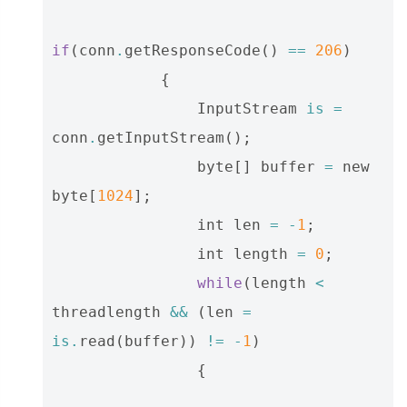
if
(
conn
.
getResponseCode
()
==
206
)
{
InputStream
is
=
conn
.
getInputStream
();
byte
[]
buffer
=
new
byte
[
1024
];
int
len
=
-
1
;
int
length
=
0
;
while
(
length
<
threadlength
&&
(
len
=
is
.
read
(
buffer
))
!=
-
1
)
{