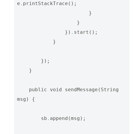
e
.
printStackTrace
();
}
}
})
.
start
();
}
});
}
public
void
sendMessage
(
String
msg
)
{
sb
.
append
(
msg
);