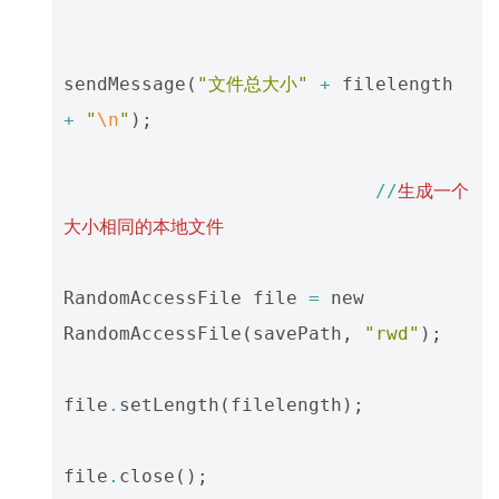
sendMessage
(
"文件总大小"
+
filelength
+
"
\n
"
);
//
生成一个
大小相同的本地文件
RandomAccessFile
file
=
new
RandomAccessFile
(
savePath
,
"rwd"
);
file
.
setLength
(
filelength
);
file
.
close
();