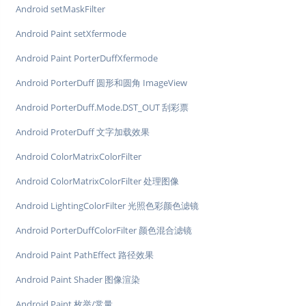
Android setMaskFilter
Android Paint setXfermode
Android Paint PorterDuffXfermode
Android PorterDuff 圆形和圆角 ImageView
Android PorterDuff.Mode.DST_OUT 刮彩票
Android ProterDuff 文字加载效果
Android ColorMatrixColorFilter
Android ColorMatrixColorFilter 处理图像
Android LightingColorFilter 光照色彩颜色滤镜
Android PorterDuffColorFilter 颜色混合滤镜
Android Paint PathEffect 路径效果
Android Paint Shader 图像渲染
Android Paint 枚举/常量