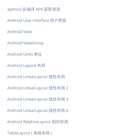
apktool 反编译 APK 获取资源
Android User Interface 用户界面
Android View
Android ViewGroup
Android Units 单位
Android Layout 布局
Android LinearLayout 线性布局
Android LinearLayout 线性布局 2
Android LinearLayout 线性布局 3
Android LinearLayout 线性布局 4
Android RelativeLayout 相对布局
TableLayout ( 表格布局 )