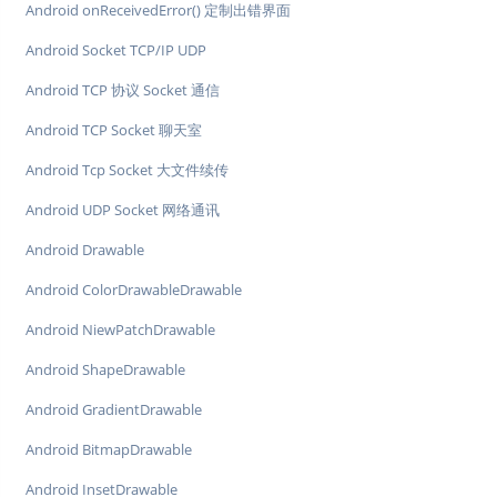
Android onReceivedError() 定制出错界面
Android Socket TCP/IP UDP
Android TCP 协议 Socket 通信
Android TCP Socket 聊天室
Android Tcp Socket 大文件续传
Android UDP Socket 网络通讯
Android Drawable
Android ColorDrawableDrawable
Android NiewPatchDrawable
Android ShapeDrawable
Android GradientDrawable
Android BitmapDrawable
Android InsetDrawable