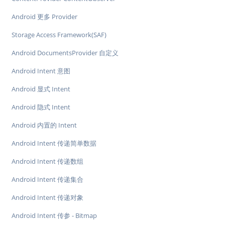
Android 更多 Provider
Storage Access Framework(SAF)
Android DocumentsProvider 自定义
Android Intent 意图
Android 显式 Intent
Android 隐式 Intent
Android 内置的 Intent
Android Intent 传递简单数据
Android Intent 传递数组
Android Intent 传递集合
Android Intent 传递对象
Android Intent 传参 - Bitmap