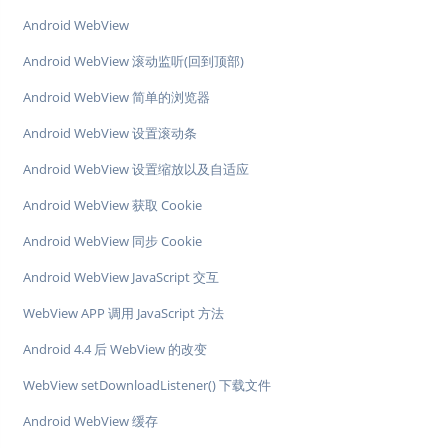
Android WebView
Android WebView 滚动监听(回到顶部)
Android WebView 简单的浏览器
Android WebView 设置滚动条
Android WebView 设置缩放以及自适应
Android WebView 获取 Cookie
Android WebView 同步 Cookie
Android WebView JavaScript 交互
WebView APP 调用 JavaScript 方法
Android 4.4 后 WebView 的改变
WebView setDownloadListener() 下载文件
Android WebView 缓存