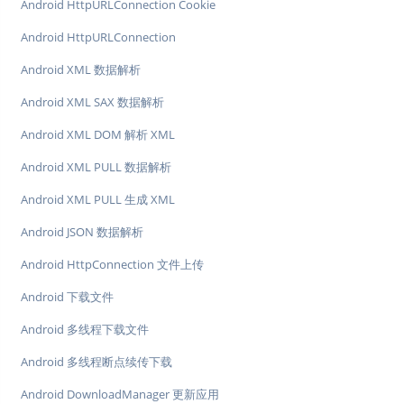
Android HttpURLConnection Cookie
Android HttpURLConnection
Android XML 数据解析
Android XML SAX 数据解析
Android XML DOM 解析 XML
Android XML PULL 数据解析
Android XML PULL 生成 XML
Android JSON 数据解析
Android HttpConnection 文件上传
Android 下载文件
Android 多线程下载文件
Android 多线程断点续传下载
Android DownloadManager 更新应用