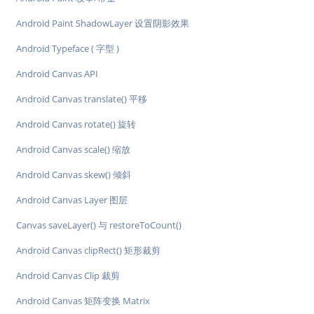
Android Paint ShadowLayer 设置阴影效果
Android Typeface ( 字型 )
Android Canvas API
Android Canvas translate() 平移
Android Canvas rotate() 旋转
Android Canvas scale() 缩放
Android Canvas skew() 倾斜
Android Canvas Layer 图层
Canvas saveLayer() 与 restoreToCount()
Android Canvas clipRect() 矩形裁剪
Android Canvas Clip 裁剪
Android Canvas 矩阵变换 Matrix