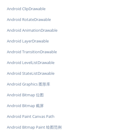
Android ClipDrawable
Android RotateDrawable
Android AnimationDrawable
Android LayerDrawable
Android TransitionDrawable
Android LevelListDrawable
Android StateListDrawable
Android Graphics 图形库
Android Bitmap 位图
Android Bitmap 截屏
Android Paint Canvas Path
Android Bitmap Paint 绘图范例