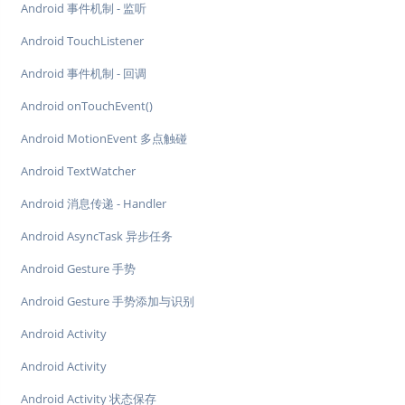
Android 事件机制 - 监听
Android TouchListener
Android 事件机制 - 回调
Android onTouchEvent()
Android MotionEvent 多点触碰
Android TextWatcher
Android 消息传递 - Handler
Android AsyncTask 异步任务
Android Gesture 手势
Android Gesture 手势添加与识别
Android Activity
Android Activity
Android Activity 状态保存