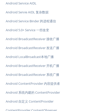
Android Service AIDL
Android Servie AIDL 复杂数据
Android Service Binder 跨进程通信
Android 5.0+ Service 一些改变
Android BroadcastReceiver 接收广播
Android BroadcastReceiver 发送广播
Android LocalBroadcast本地广播
Android BroadcastReceiver 开机广播
Android BroadcastReceiver 系统广播
Android ContentProvider 内容提供者
Android 系统内建的 ContentProvider
Android 自定义 ContentProvider
ContentProvider ContentObserver