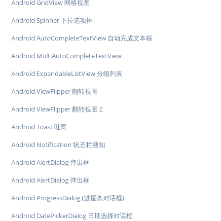
Android GridView 网格视图
Android Spinner 下拉选项框
Android AutoCompleteTextView 自动完成文本框
Android MultiAutoCompleteTextView
Android ExpandableListView 分组列表
Android ViewFlipper 翻转视图
Android ViewFlipper 翻转视图 2
Android Toast 吐司
Android Notification 状态栏通知
Android AlertDialog 弹出框
Android AlertDialog 弹出框
Android ProgressDialog (进度条对话框)
Android DatePickerDialog 日期选择对话框