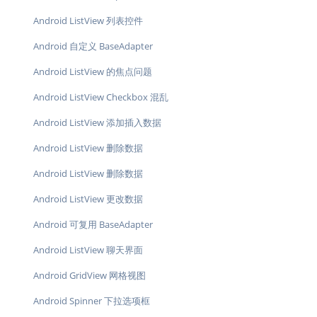
Android ListView 列表控件
Android 自定义 BaseAdapter
Android ListView 的焦点问题
Android ListView Checkbox 混乱
Android ListView 添加插入数据
Android ListView 删除数据
Android ListView 删除数据
Android ListView 更改数据
Android 可复用 BaseAdapter
Android ListView 聊天界面
Android GridView 网格视图
Android Spinner 下拉选项框