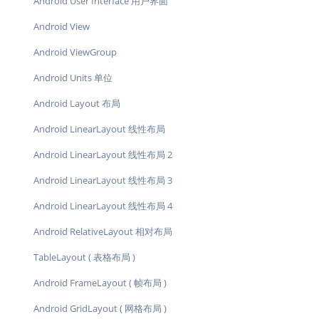
Android User Interface 用户界面
Android View
Android ViewGroup
Android Units 单位
Android Layout 布局
Android LinearLayout 线性布局
Android LinearLayout 线性布局 2
Android LinearLayout 线性布局 3
Android LinearLayout 线性布局 4
Android RelativeLayout 相对布局
TableLayout ( 表格布局 )
Android FrameLayout ( 帧布局 )
Android GridLayout ( 网格布局 )