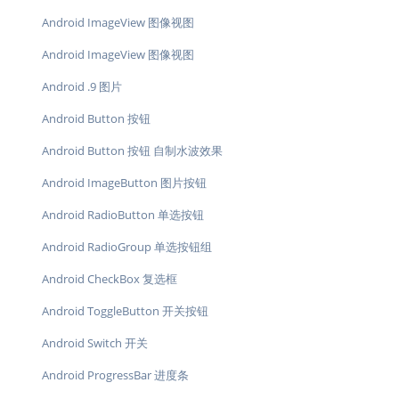
Android ImageView 图像视图
Android ImageView 图像视图
Android .9 图片
Android Button 按钮
Android Button 按钮 自制水波效果
Android ImageButton 图片按钮
Android RadioButton 单选按钮
Android RadioGroup 单选按钮组
Android CheckBox 复选框
Android ToggleButton 开关按钮
Android Switch 开关
Android ProgressBar 进度条