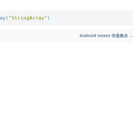
ay
(
"StringArray"
)
Android Intent 传递集合 