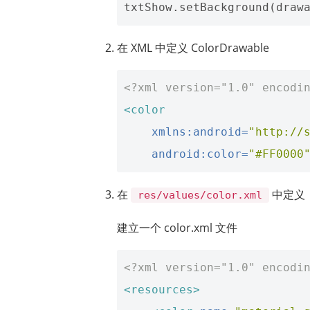
在 XML 中定义 ColorDrawable
<?xml version="1.0" encodi
<color
xmlns:android=
"http://
android:color=
"#FF0000
在
中定义，
res/values/color.xml
建立一个 color.xml 文件
<?xml version="1.0" encodi
<resources>