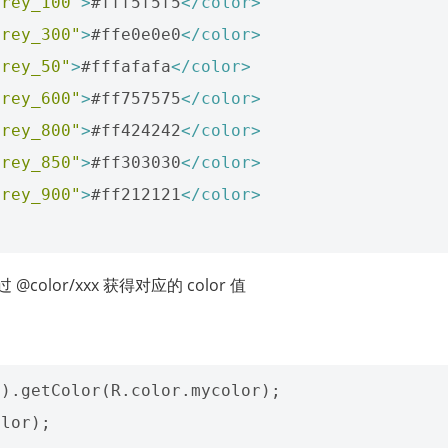
grey_100"
>
#fff5f5f5
</color>
grey_300"
>
#ffe0e0e0
</color>
grey_50"
>
#fffafafa
</color>
grey_600"
>
#ff757575
</color>
grey_800"
>
#ff424242
</color>
grey_850"
>
#ff303030
</color>
grey_900"
>
#ff212121
</color>
olor/xxx 获得对应的 color 值
).getColor(R.color.mycolor);    
