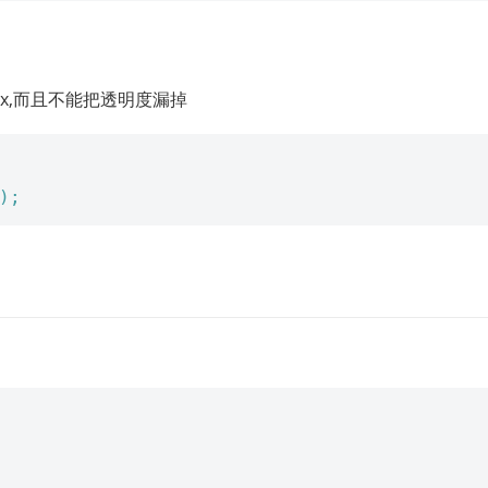
 0x,而且不能把透明度漏掉
);