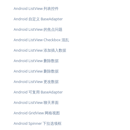
Android ListView 列表控件
Android 自定义 BaseAdapter
Android ListView 的焦点问题
Android ListView Checkbox 混乱
Android ListView 添加插入数据
Android ListView 删除数据
Android ListView 删除数据
Android ListView 更改数据
Android 可复用 BaseAdapter
Android ListView 聊天界面
Android GridView 网格视图
Android Spinner 下拉选项框