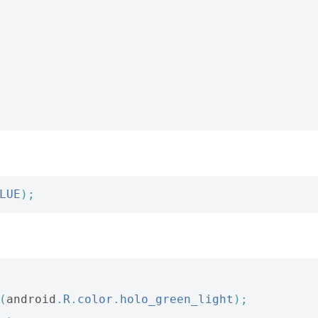
LUE
);
(
android
.
R
.
color
.
holo_green_light
);