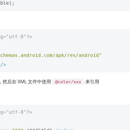
ng="utf-8"?>
schemas.android.com/apk/res/android"
"
/>
然后在 XML 文件中使用
来引用
@color/xxx
ng="utf-8"?>