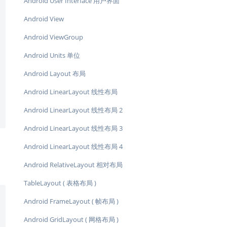
Android User Interface 用户界面
Android View
Android ViewGroup
Android Units 单位
Android Layout 布局
Android LinearLayout 线性布局
Android LinearLayout 线性布局 2
Android LinearLayout 线性布局 3
Android LinearLayout 线性布局 4
Android RelativeLayout 相对布局
TableLayout ( 表格布局 )
Android FrameLayout ( 帧布局 )
Android GridLayout ( 网格布局 )