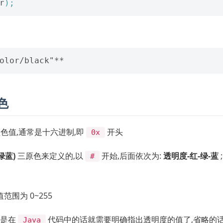
r
);
色
色值,通常是十六进制,即
开头
0x
绿蓝)
三原色来定义的,以
开始,后面依次为:
透明度-红-绿-蓝
;
#
范围为 0~255
果是在
代码中的话就需要明确指出透明度的值了,省略的
Java