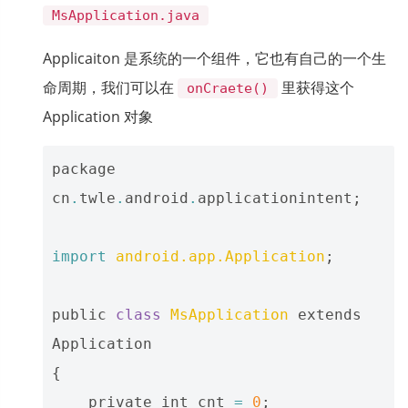
MsApplication.java
Applicaiton 是系统的一个组件，它也有自己的一个生
命周期，我们可以在
里获得这个
onCraete()
Application 对象
package
cn
.
twle
.
android
.
applicationintent
;
import
android.app.Application
;
public
class
MsApplication
extends
Application
{
private
int
cnt
=
0
;