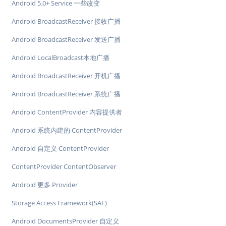
Android 5.0+ Service 一些改变
Android BroadcastReceiver 接收广播
Android BroadcastReceiver 发送广播
Android LocalBroadcast本地广播
Android BroadcastReceiver 开机广播
Android BroadcastReceiver 系统广播
Android ContentProvider 内容提供者
Android 系统内建的 ContentProvider
Android 自定义 ContentProvider
ContentProvider ContentObserver
Android 更多 Provider
Storage Access Framework(SAF)
Android DocumentsProvider 自定义