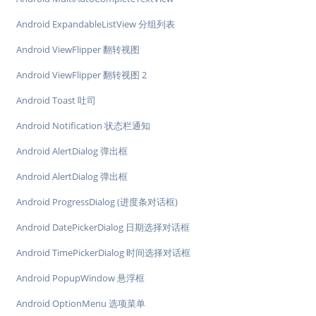
Android ExpandableListView 分组列表
Android ViewFlipper 翻转视图
Android ViewFlipper 翻转视图 2
Android Toast 吐司
Android Notification 状态栏通知
Android AlertDialog 弹出框
Android AlertDialog 弹出框
Android ProgressDialog (进度条对话框)
Android DatePickerDialog 日期选择对话框
Android TimePickerDialog 时间选择对话框
Android PopupWindow 悬浮框
Android OptionMenu 选项菜单