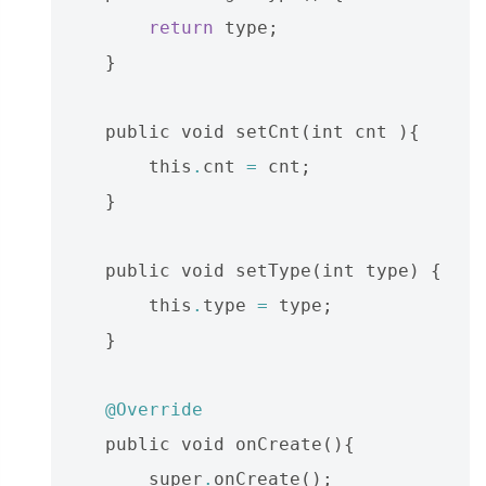
return
type
;
}
public
void
setCnt
(
int
cnt
){
this
.
cnt
=
cnt
;
}
public
void
setType
(
int
type
)
{
this
.
type
=
type
;
}
@Override
public
void
onCreate
(){
super
.
onCreate
();