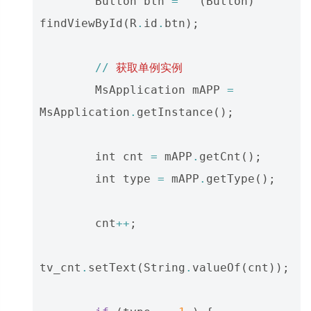
Button
btn
=
(
Button
)
findViewById
(
R
.
id
.
btn
);
//
获取单例实例
MsApplication
mAPP
=
MsApplication
.
getInstance
();
int
cnt
=
mAPP
.
getCnt
();
int
type
=
mAPP
.
getType
();
cnt
++
;
tv_cnt
.
setText
(
String
.
valueOf
(
cnt
));