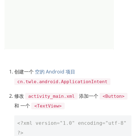
创建一个
空的 Android 项目
cn.twle.android.ApplicationIntent
修改
添加一个
activity_main.xml
<Button>
和 一个
<TextView>
<?xml version="1.0" encoding="utf-8" 
?>