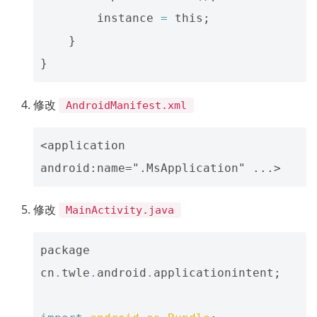
instance
=
this
;
}
}
修改
AndroidManifest.xml
<application 
修改
MainActivity.java
package
cn
.
twle
.
android
.
applicationintent
;