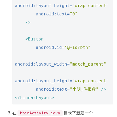
android:layout_height=
"wrap_content"
android:text=
"0"
/>
<Button
android:id=
"@+id/btn"
android:layout_width=
"match_parent"
android:layout_height=
"wrap_content"
android:text=
"小明,你报数"
/>
</LinearLayout>
在
目录下新建一个
MainActivity.java