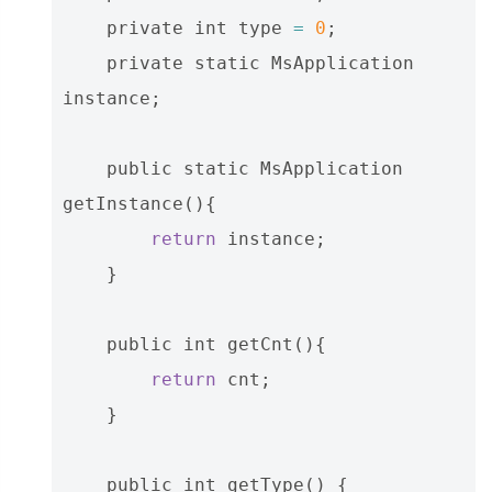
private
int
type
=
0
;
private
static
MsApplication
instance
;
public
static
MsApplication
getInstance
(){
return
instance
;
}
public
int
getCnt
(){
return
cnt
;
}
public
int
getType
()
{