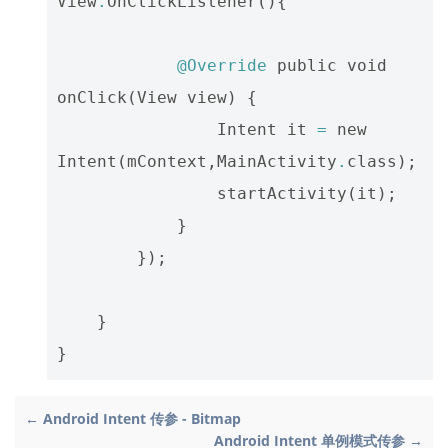
View
.
OnClickListener
(){
@Override
public
void
onClick
(
View
view
)
{
Intent
it
=
new
Intent
(
mContext
,
MainActivity
.
class
);
startActivity
(
it
);
}
});
}
}
← Android Intent 传参 - Bitmap
Android Intent 单例模式传参 →