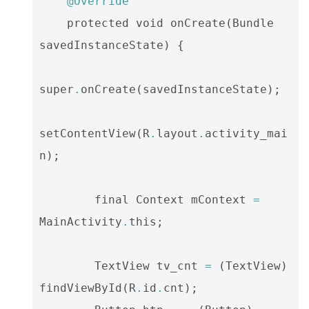
@Override
protected
void
onCreate
(
Bundle
savedInstanceState
)
{
super
.
onCreate
(
savedInstanceState
);
setContentView
(
R
.
layout
.
activity_mai
n
);
final
Context
mContext
=
MainActivity
.
this
;
TextView
tv_cnt
=
(
TextView
)
findViewById
(
R
.
id
.
cnt
);