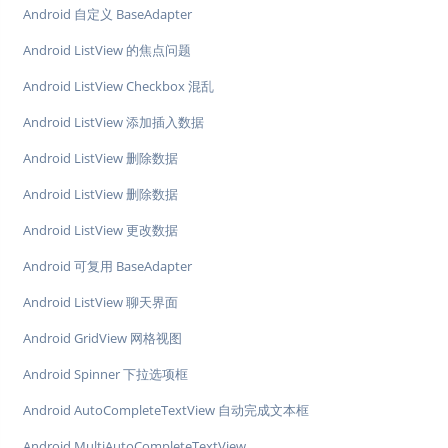
Android 自定义 BaseAdapter
Android ListView 的焦点问题
Android ListView Checkbox 混乱
Android ListView 添加插入数据
Android ListView 删除数据
Android ListView 删除数据
Android ListView 更改数据
Android 可复用 BaseAdapter
Android ListView 聊天界面
Android GridView 网格视图
Android Spinner 下拉选项框
Android AutoCompleteTextView 自动完成文本框
Android MultiAutoCompleteTextView