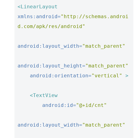
<LinearLayout
xmlns:android=
"http://schemas.androi
d.com/apk/res/android"
android:layout_width=
"match_parent"
android:layout_height=
"match_parent"
android:orientation=
"vertical"
>
<TextView
android:id=
"@+id/cnt"
android:layout_width=
"match_parent"