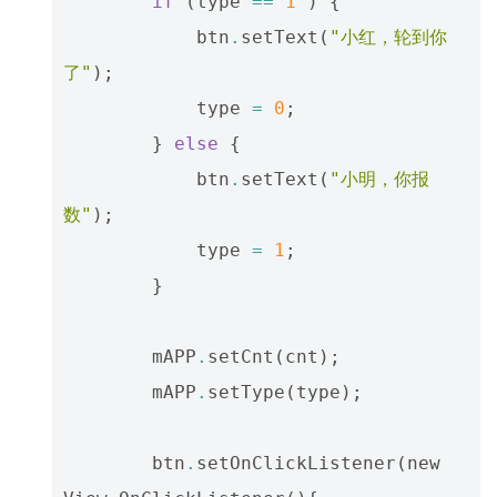
if
(
type
==
1
)
{
btn
.
setText
(
"小红，轮到你
了"
);
type
=
0
;
}
else
{
btn
.
setText
(
"小明，你报
数"
);
type
=
1
;
}
mAPP
.
setCnt
(
cnt
);
mAPP
.
setType
(
type
);
btn
.
setOnClickListener
(
new