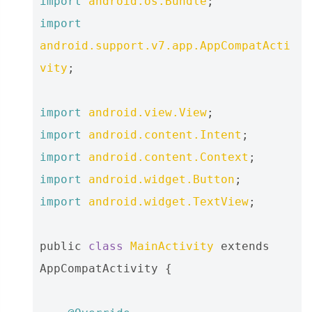
import
android.os.Bundle
;
import
android.support.v7.app.AppCompatActi
vity
;
import
android.view.View
;
import
android.content.Intent
;
import
android.content.Context
;
import
android.widget.Button
;
import
android.widget.TextView
;
public
class
MainActivity
extends
AppCompatActivity
{