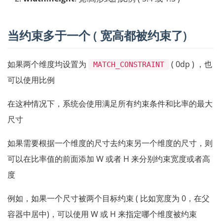
当约束多于一个 ( 宽高都被约束了)
如果两个维度均设置为
( 0dp ) ，也
MATCH_CONSTRAINT
可以使用比例
在这种情况下，系统会使用满足所有约束条件和比率的最大
尺寸
如果需要根据一个维度的尺寸去约束另一个维度的尺寸，则
可以在比率值的前面添加 W 或者 H 来分别约束宽度或者高
度
例如，如果一个尺寸被两个目标约束 ( 比如宽度为 0，在父
容器中居中)，可以使用 W 或 H 来指定哪个维度被约束