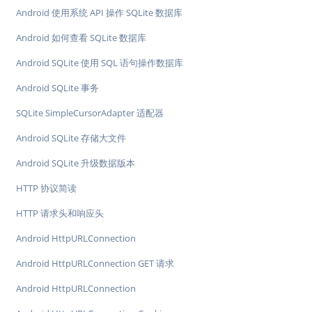
Android 使用系统 API 操作 SQLite 数据库
Android 如何查看 SQLite 数据库
Android SQLite 使用 SQL 语句操作数据库
Android SQLite 事务
SQLite SimpleCursorAdapter 适配器
Android SQLite 存储大文件
Android SQLite 升级数据版本
HTTP 协议简读
HTTP 请求头和响应头
Android HttpURLConnection
Android HttpURLConnection GET 请求
Android HttpURLConnection