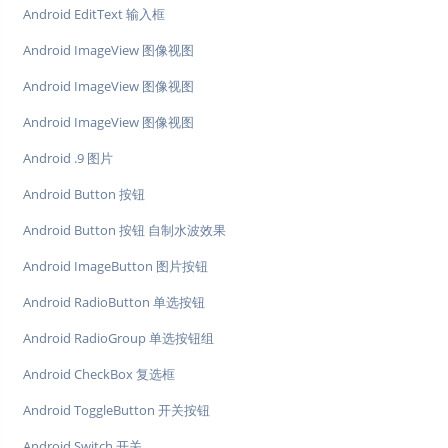
Android EditText 输入框
Android ImageView 图像视图
Android ImageView 图像视图
Android ImageView 图像视图
Android .9 图片
Android Button 按钮
Android Button 按钮 自制水波效果
Android ImageButton 图片按钮
Android RadioButton 单选按钮
Android RadioGroup 单选按钮组
Android CheckBox 复选框
Android ToggleButton 开关按钮
Android Switch 开关