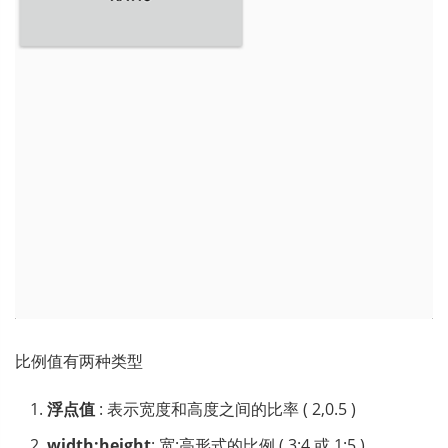
比例值有两种类型
浮点值
: 表示宽度和高度之间的比率 ( 2,0.5 )
width:height
: 宽:高形式的比例 ( 3:4 或 1:5 )