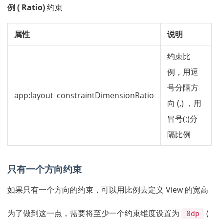
例 ( Ratio)
约束
属性
说明
约束比
例，用逗
号分隔方
app:layout_constraintDimensionRatio
向 (,) ，用
冒号(:)分
隔比例
只有一个方向约束
如果只有一个方向的约束，可以用比例去定义 View 的宽高
为了做到这一点，需要将至少一个约束维度设置为
(
0dp