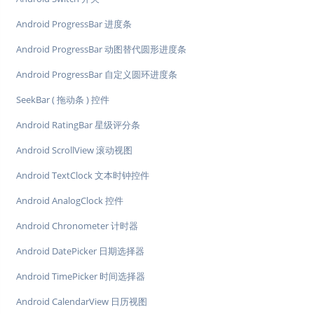
Android ProgressBar 进度条
Android ProgressBar 动图替代圆形进度条
Android ProgressBar 自定义圆环进度条
SeekBar ( 拖动条 ) 控件
Android RatingBar 星级评分条
Android ScrollView 滚动视图
Android TextClock 文本时钟控件
Android AnalogClock 控件
Android Chronometer 计时器
Android DatePicker 日期选择器
Android TimePicker 时间选择器
Android CalendarView 日历视图