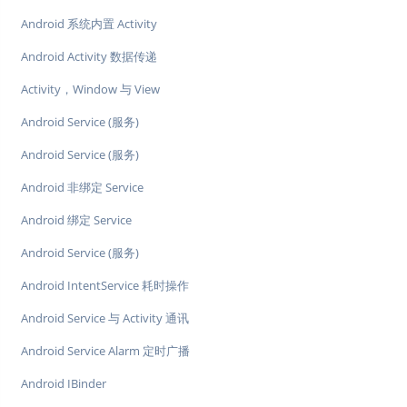
Android 系统内置 Activity
Android Activity 数据传递
Activity，Window 与 View
Android Service (服务)
Android Service (服务)
Android 非绑定 Service
Android 绑定 Service
Android Service (服务)
Android IntentService 耗时操作
Android Service 与 Activity 通讯
Android Service Alarm 定时广播
Android IBinder