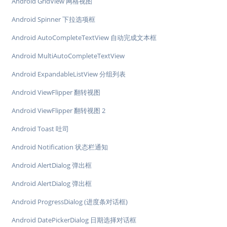
Android GridView 网格视图
Android Spinner 下拉选项框
Android AutoCompleteTextView 自动完成文本框
Android MultiAutoCompleteTextView
Android ExpandableListView 分组列表
Android ViewFlipper 翻转视图
Android ViewFlipper 翻转视图 2
Android Toast 吐司
Android Notification 状态栏通知
Android AlertDialog 弹出框
Android AlertDialog 弹出框
Android ProgressDialog (进度条对话框)
Android DatePickerDialog 日期选择对话框