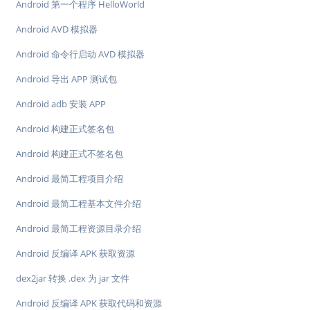
Android 第一个程序 HelloWorld
Android AVD 模拟器
Android 命令行启动 AVD 模拟器
Android 导出 APP 测试包
Android adb 安装 APP
Android 构建正式签名包
Android 构建正式不签名包
Android 最简工程项目介绍
Android 最简工程基本文件介绍
Android 最简工程资源目录介绍
Android 反编译 APK 获取资源
dex2jar 转换 .dex 为 jar 文件
Android 反编译 APK 获取代码和资源