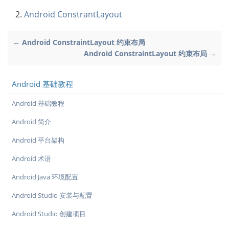
Android ConstrantLayout
← Android ConstraintLayout 约束布局
Android ConstraintLayout 约束布局 →
Android 基础教程
Android 基础教程
Android 简介
Android 平台架构
Android 术语
Android Java 环境配置
Android Studio 安装与配置
Android Studio 创建项目