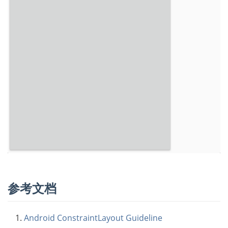
参考文档
Android ConstraintLayout Guideline