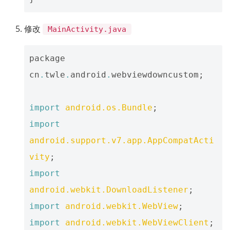
修改
MainActivity.java
package
cn
.
twle
.
android
.
webviewdowncustom
;
import
android.os.Bundle
;
import
android.support.v7.app.AppCompatActi
vity
;
import
android.webkit.DownloadListener
;
import
android.webkit.WebView
;
import
android.webkit.WebViewClient
;