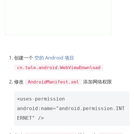
创建一个
空的 Android 项目
cn.twle.android.WebViewDownload
修改
添加网络权限
AndroidManifest.xml
<uses-permission 
android:name="android.permission.INT