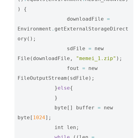
)
{
downloadFile
=
Environment
.
getExternalStorageDirect
ory
();
sdFile
=
new
File
(
downloadFile
,
"memei_1.zip"
);
fout
=
new
FileOutputStream
(
sdFile
);
}
else
{
}
byte
[]
buffer
=
new
byte
[
1024
];
int
len
;
while
((
len
=