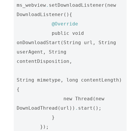
ms_webview
.
setDownloadListener
(
new
DownloadListener
(){
@Override
public
void
onDownloadStart
(
String
url
,
String
userAgent
,
String
contentDisposition
,
String
mimetype
,
long
contentLength
)
{
new
Thread
(
new
DownLoadThread
(
url
))
.
start
();
}
});