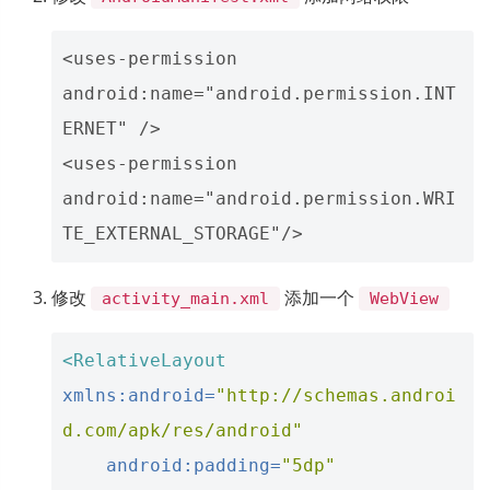
<uses-permission 
android:name="android.permission.INT
ERNET" />

<uses-permission 
android:name="android.permission.WRI
修改
添加一个
activity_main.xml
WebView
<RelativeLayout
xmlns:android=
"http://schemas.androi
d.com/apk/res/android"
android:padding=
"5dp"