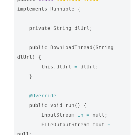
implements
Runnable
{
private
String
dlUrl
;
public
DownLoadThread
(
String
dlUrl
)
{
this
.
dlUrl
=
dlUrl
;
}
@Override
public
void
run
()
{
InputStream
in
=
null
;
FileOutputStream
fout
=
null
;