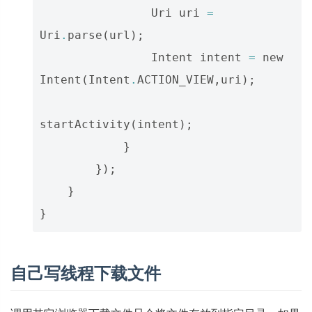
Uri
uri
=
Uri
.
parse
(
url
);
Intent
intent
=
new
Intent
(
Intent
.
ACTION_VIEW
,
uri
);
startActivity
(
intent
);
}
});
}
}
自己写线程下载文件