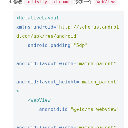
修改
添加一个
activity_main.xml
WebView
<RelativeLayout
xmlns:android=
"http://schemas.androi
d.com/apk/res/android"
android:padding=
"5dp"
android:layout_width=
"match_parent"
android:layout_height=
"match_parent"
>
<WebView
android:id=
"@+id/ms_webview"
android:layout_width=
"match_parent"