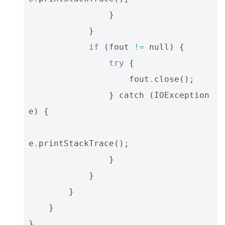
}
}
if
(
fout
!=
null
)
{
try
{
fout
.
close
();
}
catch
(
IOException
e
)
{
e
.
printStackTrace
();
}
}
}
}
}