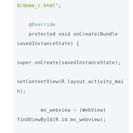
d/demo_c.html"
;
@Override
protected
void
onCreate
(
Bundle
savedInstanceState
)
{
super
.
onCreate
(
savedInstanceState
);
setContentView
(
R
.
layout
.
activity_mai
n
);
ms_webview
=
(
WebView
)
findViewById
(
R
.
id
.
ms_webview
);