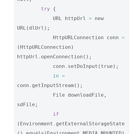
try
{
URL
httpUrl
=
new
URL
(
dlUrl
);
HttpURLConnection
conn
=
(
HttpURLConnection
)
httpUrl
.
openConnection
();
conn
.
setDoInput
(
true
);
in
=
conn
.
getInputStream
();
File
downloadFile
,
sdFile
;
if
(
Environment
.
getExternalStorageState
()
.
equals
(
Environment
.
MEDIA_MOUNTED
)