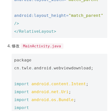
android:layout_height=
"match_parent"
/>
</RelativeLayout>
修改
MainActivity.java
package
cn
.
twle
.
android
.
webviewdownload
;
import
android.content.Intent
;
import
android.net.Uri
;
import
android.os.Bundle
;
import