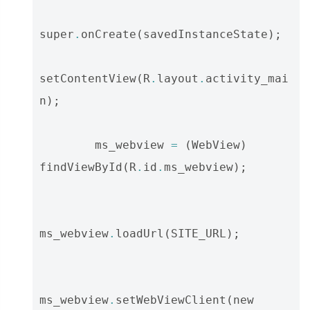
super
.
onCreate
(
savedInstanceState
);
setContentView
(
R
.
layout
.
activity_mai
n
);
ms_webview
=
(
WebView
)
findViewById
(
R
.
id
.
ms_webview
);
ms_webview
.
loadUrl
(
SITE_URL
);
ms_webview
.
setWebViewClient
(
new