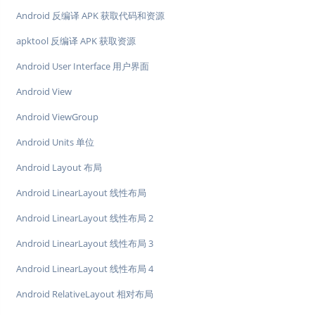
Android 反编译 APK 获取代码和资源
apktool 反编译 APK 获取资源
Android User Interface 用户界面
Android View
Android ViewGroup
Android Units 单位
Android Layout 布局
Android LinearLayout 线性布局
Android LinearLayout 线性布局 2
Android LinearLayout 线性布局 3
Android LinearLayout 线性布局 4
Android RelativeLayout 相对布局