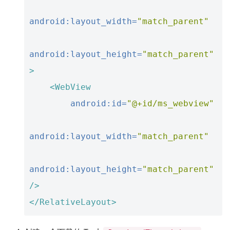
android:layout_width=
"match_parent"
android:layout_height=
"match_parent"
>
<WebView
android:id=
"@+id/ms_webview"
android:layout_width=
"match_parent"
android:layout_height=
"match_parent"
/>
</RelativeLayout>