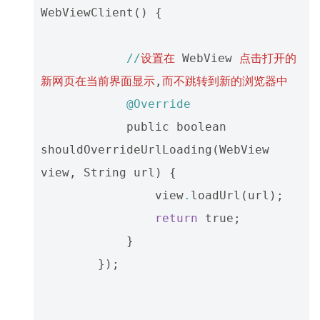
WebViewClient
()
{
//
设置在
WebView
点击打开的
新网页在当前界面显示
,
而不跳转到新的浏览器中
@Override
public
boolean
shouldOverrideUrlLoading
(
WebView
view
,
String
url
)
{
view
.
loadUrl
(
url
);
return
true
;
}
});