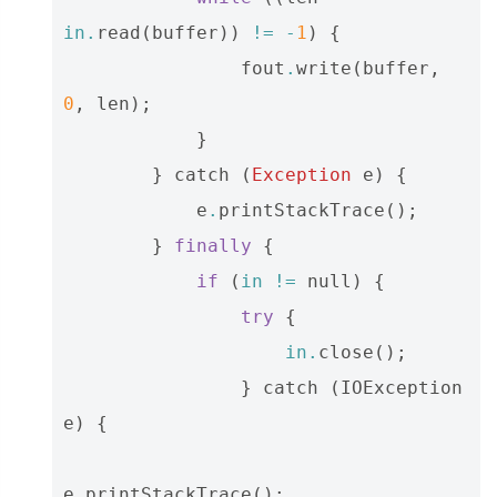
in
.
read
(
buffer
))
!=
-
1
)
{
fout
.
write
(
buffer
,
0
,
len
);
}
}
catch
(
Exception
e
)
{
e
.
printStackTrace
();
}
finally
{
if
(
in
!=
null
)
{
try
{
in
.
close
();
}
catch
(
IOException
e
)
{
e
.
printStackTrace
();