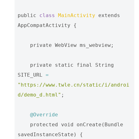
public
class
MainActivity
extends
AppCompatActivity
{
private
WebView
ms_webview
;
private
static
final
String
SITE_URL
=
"https://www.twle.cn/static/i/androi
d/demo_d.html"
;
@Override
protected
void
onCreate
(
Bundle
savedInstanceState
)
{