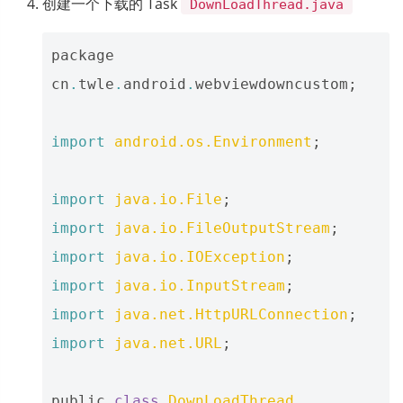
创建一个下载的 Task
DownLoadThread.java
package
cn
.
twle
.
android
.
webviewdowncustom
;
import
android.os.Environment
;
import
java.io.File
;
import
java.io.FileOutputStream
;
import
java.io.IOException
;
import
java.io.InputStream
;
import
java.net.HttpURLConnection
;
import
java.net.URL
;
public
class
DownLoadThread