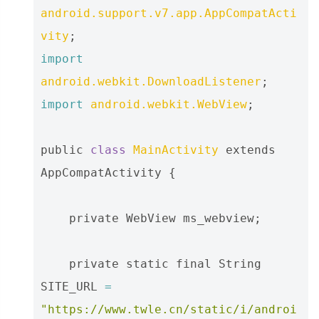
android.support.v7.app.AppCompatActi
vity
;
import
android.webkit.DownloadListener
;
import
android.webkit.WebView
;
public
class
MainActivity
extends
AppCompatActivity
{
private
WebView
ms_webview
;
private
static
final
String
SITE_URL
=
"https://www.twle.cn/static/i/androi