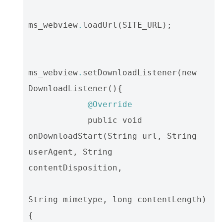
ms_webview
.
loadUrl
(
SITE_URL
);
ms_webview
.
setDownloadListener
(
new
DownloadListener
(){
@Override
public
void
onDownloadStart
(
String
url
,
String
userAgent
,
String
contentDisposition
,
String
mimetype
,
long
contentLength
)
{